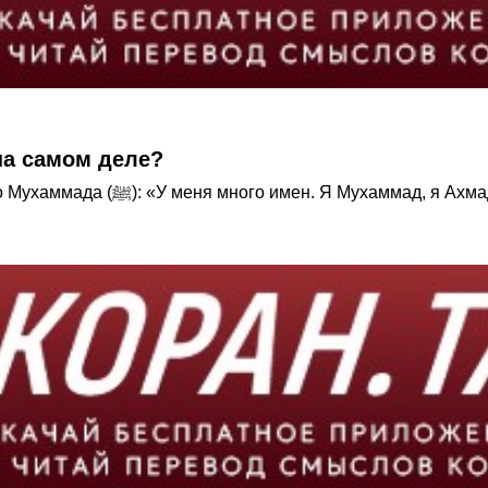
о имен у Пророка Мухаммада (ﷺ) на самом деле?
 которого уничтожается неверие,