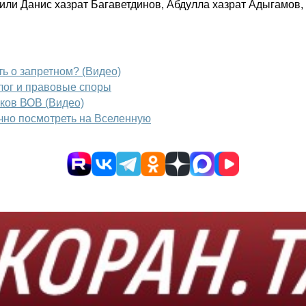
или Данис хазрат Багаветдинов, Абдулла хазрат Адыгамов
ь о запретном? (Видео)
лог и правовые споры
ков ВОВ (Видео)
чно посмотреть на Вселенную