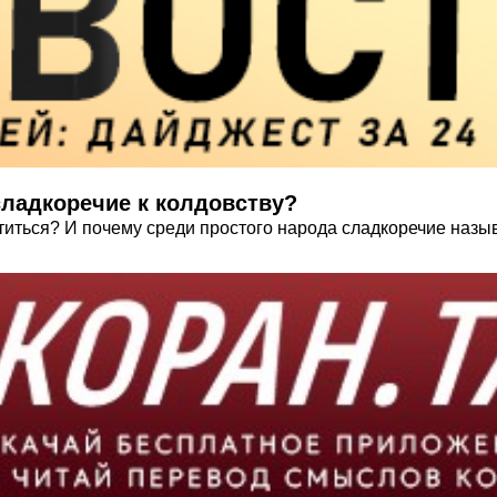
ﷺ) приравнивал сладкоречие к колдовству?
титься? И почему среди простого народа сладкоречие наз