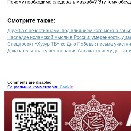
Почему необходимо следовать мазхабу? Эту тему обсуд
Смотрите также:
Дружба с нечестивцами: под влиянием кого можно забыт
Наследие исламской мысли в России: умеренность, диа
Спецпроект «Хузур ТВ» ко Дню Победы: письма участни
Доказательства существования Аллаха: почему достато
Comments are disabled
Социальные комментарии
Cackl
e