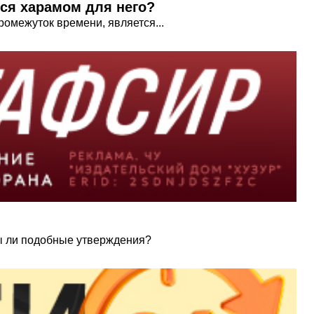
тся харамом для него?
промежуток времени, является...
ны ли подобные утверждения?