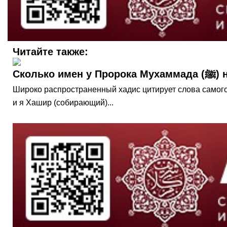
Читайте также:
Скольк
Широко распространенный хадис цитирует слова самого Мухаммада (ﷺ): «У меня много имен. Я Мухаммад, я Ахмад, я Махи, посредством
и я Хашир (собирающий)...