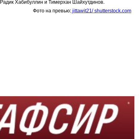
, Радик Хабибуллин и Тимерхан Шайхутдинов.
Фото на превью:
jittawit21/ shutterstock.com