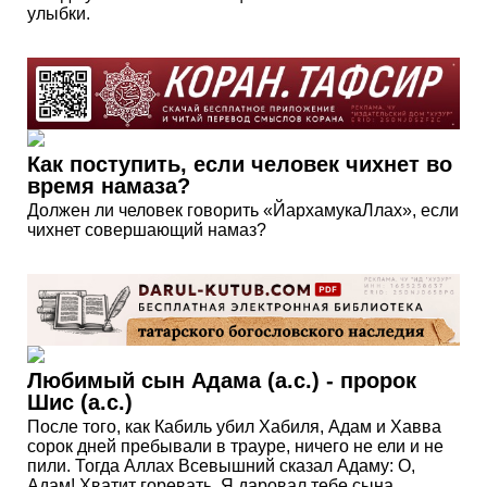
улыбки.
Как поступить, если человек чихнет во
время намаза?
Должен ли человек говорить «ЙархамукаЛлах», если
чихнет совершающий намаз?
Любимый сын Адама (а.с.) - пророк
Шис (а.с.)
После того, как Кабиль убил Хабиля, Адам и Хавва
сорок дней пребывали в трауре, ничего не ели и не
пили. Тогда Аллах Всевышний сказал Адаму: О,
Адам! Хватит горевать. Я даровал тебе сына,