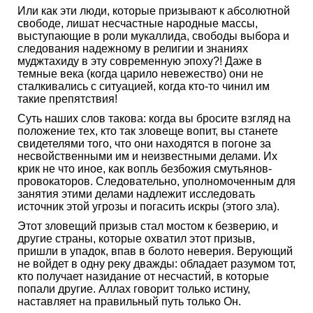
Или как эти люди, которые призывают к абсолютной
свободе, лишат несчастные народные массы,
выступающие в роли мукаллида, свободы выбора и
следования надежному в религии и знаниях
муджтахиду в эту современную эпоху?! Даже в
темные века (когда царило невежество) они не
сталкивались с ситуацией, когда кто-то чинил им
такие препятствия!
Суть наших слов такова: когда вы бросите взгляд на
положение тех, кто так зловеще вопит, вы станете
свидетелями того, что они находятся в погоне за
несвойственными им и неизвестными делами. Их
крик не что иное, как вопль безбожия смутьянов-
провокаторов. Следовательно, уполномоченным для
занятия этими делами надлежит исследовать
источник этой угрозы и погасить искры (этого зла).
Этот зловещий призыв стал мостом к безверию, и
другие страны, которые охватил этот призыв,
пришли в упадок, впав в болото неверия. Верующий
не войдет в одну реку дважды: обладает разумом тот,
кто получает назидание от несчастий, в которые
попали другие. Аллах говорит только истину,
наставляет на правильный путь только Он.