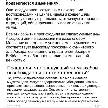
подвергаются изменениям.
Они, следуя вновь созданным некоторыми
востоковедами из Египта идеям и концепциям,
формируют новую реальность, отличную от практик
и традиций, общепризнанных всеми факихами
уммы.
Все эти события происходили на глазах ученых
аль-
Азхара
, и они не возразили им даже словом.
Молчание перед таким унижением и глумлением не
соответствует высокому положению суннитского
аль-Азхара, основанного правителем Захиром
Бейбарсом, набожность является его главной
ценностью.
Правда ли, что следующий за мазхабом
освобождается от ответственности?
Те, которые призывают оставить мазхабы имамов-
муджтахидов, могут придерживаться убеждения, что они
признают все решения, вынесенные при помощи доводов
имамами-муджтахидами. Согласно их точке зрения,
немуджтахиду надлежит действовать в рамках одного
мазхаба, по своему усмотрению, без привязки к какому-
либо определенному мазхабу – это мнение му‘тазилитов.
30.01.2022
2952