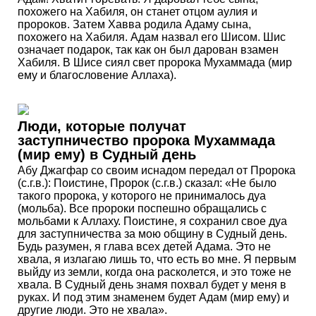
похожего на Хабиля, он станет отцом аулия и
пророков. Затем Хавва родила Адаму сына,
похожего на Хабиля. Адам назвал его Шисом. Шис
означает подарок, так как он был дарован взамен
Хабиля. В Шисе сиял свет пророка Мухаммада (мир
ему и благословение Аллаха).
Люди, которые получат
заступничество пророка Мухаммада
(мир ему) в Судный день
Абу Джагфар со своим иснадом передал от Пророка
(с.г.в.): Поистине, Пророк (с.г.в.) сказал: «Не было
такого пророка, у которого не принималось дуа
(мольба). Все пророки поспешно обращались с
мольбами к Аллаху. Поистине, я сохранил свое дуа
для заступничества за мою общину в Судный день.
Будь разумен, я глава всех детей Адама. Это не
хвала, я излагаю лишь то, что есть во мне. Я первым
выйду из земли, когда она расколется, и это тоже не
хвала. В Судный день знамя похвал будет у меня в
руках. И под этим знаменем будет Адам (мир ему) и
другие люди. Это не хвала».