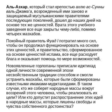
Аль-Азхар
, который стал крепостью
ахлю ас-Сунны
валь-Джама‘а
, возрожденный ими заново и
защищаемый мусульманскими правителями
последующих поколений, дошел до наших дней на
основе тех же ценностей. Врата этого учебного
заведения все еще закрыты чему-либо, помимо
четырех мазхабов.
Покойный правитель
Фуад I
потратил много сил,
чтобы он продолжал функционировать на основе
этих ценностей, и правительство, сформированное
на основе ценностей ислама, все еще расходует
блага и оказывает помощь по мере возможностей.
Новоявленные горлопаны приписали иджтихад
одной личности современной эпохи
несвойственным традиции способом и смогли
устранить мазхабы, которые были сформированы
известными имамами-муджтахидами. В таком
случае, кто же соберет народные массы вокруг
воззрений этого человека, чтобы реализовать их
цели? Или кто допустит распространение этих идей
в народные массы, которые лишены свободы и
чувства собственного достоинства?