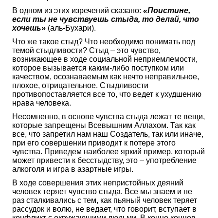
В одном из этих изречений сказано:
«Поистине,
если ты не чувствуешь стыда, то делай, что
хочешь»
(аль-Бухари).
Что же такое стыд? Что необходимо понимать под
темой стыдливости? Стыд – это чувство,
возникающее в ходе социальной неприемлемости,
которое вызывается каким-либо поступком или
качеством, осознаваемым как нечто неправильное,
плохое, отрицательное. Стыдливости
противопоставляется все то, что ведет к ухудшению
нрава человека.
Несомненно, в основе чувства стыда лежат те вещи,
которые запрещены Всевышним Аллахом. Так как
все, что запретил нам наш Создатель, так или иначе,
при его совершении приводит к потере этого
чувства. Приведем наиболее яркий пример, который
может привести к бесстыдству, это – употребление
алкоголя и игра в азартные игры.
В ходе совершения этих непристойных деяний
человек теряет чувство стыда. Все мы знаем и не
раз сталкивались с тем, как пьяный человек теряет
рассудок и волю, не ведает, что говорит, вступает в
конфликт с окружающими людьми. В конце концов,