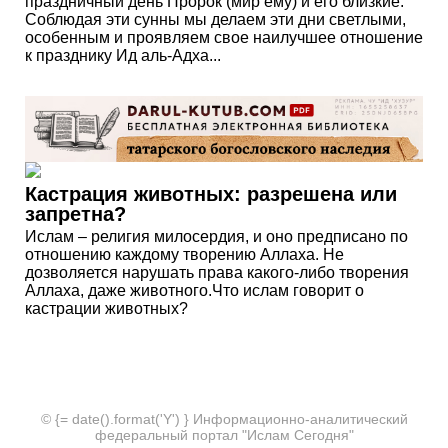
праздничный день Пророк (мир ему) и его близкие.
Соблюдая эти сунны мы делаем эти дни светлыми,
особенным и проявляем свое наилучшее отношение
к празднику Ид аль-Адха...
Кастрация животных: разрешена или
запретна?
Ислам – религия милосердия, и оно предписано по
отношению каждому творению Аллаха. Не
дозволяется нарушать права какого-либо творения
Аллаха, даже животного.Что ислам говорит о
кастрации животных?
© {= date().format('Y') } Информационно-аналитический
федеральный портал "Ислам Сегодня"