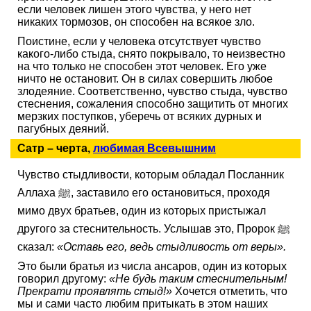
если человек лишен этого чувства, у него нет
никаких тормозов, он способен на всякое зло.
Поистине, если у человека отсутствует чувство
какого-либо стыда, снято покрывало, то неизвестно
на что только не способен этот человек. Его уже
ничто не остановит. Он в силах совершить любое
злодеяние. Соответственно, чувство стыда, чувство
стеснения, сожаления способно защитить от многих
мерзких поступков, уберечь от всяких дурных и
пагубных деяний.
Сатр – черта,
любимая Всевышним
Чувство стыдливости, которым обладал Посланник
Аллаха ﷺ, заставило его остановиться, проходя
мимо двух братьев, один из которых пристыжал
другого за стеснительность. Услышав это, Пророк ﷺ
сказал:
«Оставь его, ведь стыдливость от веры».
Это были братья из числа ансаров, один из которых
говорил другому:
«Не будь таким стеснительным!
Прекрати проявлять стыд!»
Хочется отметить, что
мы и сами часто любим притыкать в этом наших