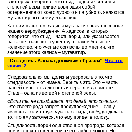
в которых говорится, что стыд – одна из ветвей и
степеней веры, олицетворяющая собой
остережение от всего дурного и пагубного, являются
мутаватир по своему значению.
Как нам известно, хадисы мутаватир лежат в основе
нашего вероубеждения. А хадисов, в которых
говорится, что стыд – часть веры, или указывается
на такое значение, существуют такое большое
количество, что ученые согласны во мнении, что
значение этого хадиса – мутаватир.
"Стыдитесь Аллаха должным образом".
Что это
значит?
Следовательно, мы должны уверовать в то, что
стыдливость – от имана. Верить в это. Это – часть
нашей веры, стыдливость и вера всегда вместе.
Стыд – одна из ветвей и степеней веры.
«Если ты не стыдишься, то делай, что хочешь».
Это своего рода запрет, предупреждение. Если у
человека отсутствует чувство стыда, он будет делать
то, что ему захочется, что ему придет в голову.
Стыдливость порой единственная преграда, которая
препятствует совершению чего-либо плохого. Но