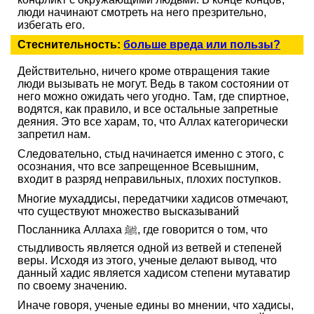
люди начинают смотреть на него презрительно,
избегать его.
Стеснительность:
больше вреда или пользы?
Действительно, ничего кроме отвращения такие
люди вызывать не могут. Ведь в таком состоянии от
него можно ожидать чего угодно. Там, где спиртное,
водятся, как правило, и все остальные запретные
деяния. Это все харам, то, что Аллах категорически
запретил нам.
Следовательно, стыд начинается именно с этого, с
осознания, что все запрещенное Всевышним,
входит в разряд неправильных, плохих поступков.
Многие мухаддисы, передатчики хадисов отмечают,
что существуют множество высказываний
Посланника Аллаха ﷺ, где говорится о том, что
стыдливость является одной из ветвей и степеней
веры. Исходя из этого, ученые делают вывод, что
данный хадис является хадисом степени мутаватир
по своему значению.
Иначе говоря, ученые едины во мнении, что хадисы,