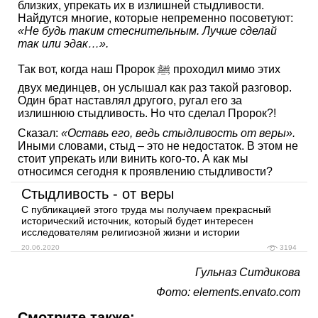
близких, упрекать их в излишней стыдливости.
Найдутся многие, которые непременно посоветуют:
«Не будь таким стеснительным. Лучше сделай
так или эдак…».
Так вот, когда наш Пророк ﷺ проходил мимо этих
двух мединцев, он услышал как раз такой разговор.
Один брат наставлял другого, ругал его за
излишнюю стыдливость. Но что сделал Пророк?!
Сказал:
«Оставь его, ведь стыдливость от веры».
Иными словами, стыд – это не недостаток. В этом не
стоит упрекать или винить кого-то. А как мы
относимся сегодня к проявлению стыдливости?
Стыдливость - от веры
С публикацией этого труда мы получаем прекрасный
исторический источник, который будет интересен
исследователям религиозной жизни и истории
20.06.2020
3194
Гульназ Ситдикова
Фото: elements.envato.com
Смотрите также: