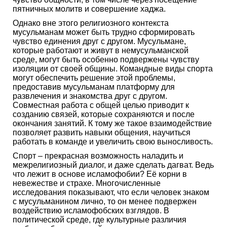
пятничных молитв и совершение хаджа.
Однако вне этого религиозного контекста
мусульманам может быть трудно сформировать
чувство единения друг с другом. Мусульмане,
которые работают и живут в немусульманской
среде, могут быть особенно подвержены чувству
изоляции от своей общины. Командные виды спорта
могут обеспечить решение этой проблемы,
предоставив мусульманам платформу для
развлечения и знакомства друг с другом.
Совместная работа с общей целью приводит к
созданию связей, которые сохраняются и после
окончания занятий. К тому же такое взаимодействие
позволяет развить навыки общения, научиться
работать в команде и увеличить свою выносливость.
Спорт – прекрасная возможность наладить и
межрелигиозный диалог, и даже сделать дагват. Ведь
что лежит в основе исламофобии? Её корни в
невежестве и страхе. Многочисленные
исследования показывают, что если человек знаком
с мусульманином лично, то он менее подвержен
воздействию исламофобских взглядов. В
политической среде, где культурные различия