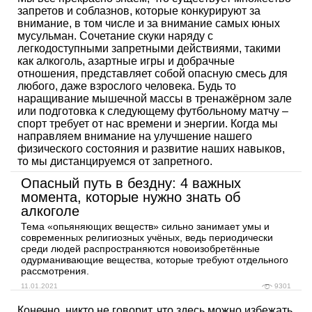
запретов и соблазнов, которые конкурируют за
внимание, в том числе и за внимание самых юных
мусульман. Сочетание скуки наряду с
легкодоступными запретными действиями, такими
как алкоголь, азартные игры и добрачные
отношения, представляет собой опасную смесь для
любого, даже взрослого человека. Будь то
наращивание мышечной массы в тренажёрном зале
или подготовка к следующему футбольному матчу –
спорт требует от нас времени и энергии. Когда мы
направляем внимание на улучшение нашего
физического состояния и развитие наших навыков,
то мы дистанцируемся от запретного.
Опасный путь в бездну: 4 важных
момента, которые нужно знать об
алкоголе
Тема «опьяняющих веществ» сильно занимает умы и
современных религиозных учёных, ведь периодически
среди людей распространяются новоизобретённые
одурманивающие вещества, которые требуют отдельного
рассмотрения.
11.01.2021
9301
Конечно, никто не говорит, что здесь можно избежать