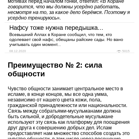
мотивах перед началом гонки, ответил:
«В Коране
говорится, что мы должны усердно работать,
несмотря на то, за какое дело берёмся. Поэтому я
усердно тренируюсь».
Нафсу тоже нужна передышка...
Всевышний Аллах в Коране сообщил, что тем, кто
одолевает свой нафс, обещаны райские сады. Но вано
учитывать один момент...
08.12.2020
5015
Преимущество № 2: сила
общности
Чувство общности занимает центральное место в
исламе, в конце концов, мы все одна умма,
независимо от нашего цвета кожи, пола,
гражданской принадлежности или национальности.
Связь между собратьями-мусульманами должна
быть сильной, и добродетельные мусульмане
используют эту связь как платформу для поощрения
друг друга к совершению добрых дел. Ислам
предоставляет нам множество способов создать это
чувство общности, в том числе через посещение