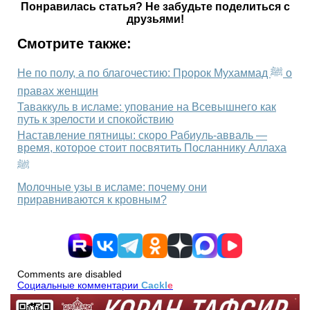
Понравилась статья? Не забудьте поделиться с
друзьями!
Смотрите также:
Не по полу, а по благочестию: Пророк Мухаммад ﷺ о
правах женщин
Таваккуль в исламе: упование на Всевышнего как
путь к зрелости и спокойствию
Наставление пятницы: скоро Рабиуль-авваль —
время, которое стоит посвятить Посланнику Аллаха
ﷺ
Молочные узы в исламе: почему они
приравниваются к кровным?
Comments are disabled
Социальные комментарии
Cackl
e