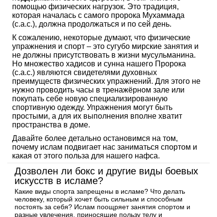
помощью физических нагрузок. Это традиция,
которая началась с самого пророка Мухаммада
(с.а.с.), должна продолжаться и по сей день.
К сожалению, некоторые думают, что физические
упражнения и спорт – это сугубо мирские занятия и
не должны присутствовать в жизни мусульманина.
Но множество хадисов и сунна нашего Пророка
(с.а.с.) являются свидетелями духовных
преимуществ физических упражнений. Для этого не
нужно проводить часы в тренажёрном зале или
покупать себе новую специализированную
спортивную одежду. Упражнения могут быть
простыми, а для их выполнения вполне хватит
пространства в доме.
Давайте более детально остановимся на том,
почему ислам подвигает нас заниматься спортом и
какая от этого польза для нашего нафса.
Дозволен ли бокс и другие виды боевых
искусств в исламе?
Какие виды спорта запрещены в исламе? Что делать
человеку, который хочет быть сильным и способным
постоять за себя? Ислам поощряет занятия спортом и
разные увлечения, приносящие пользу телу и