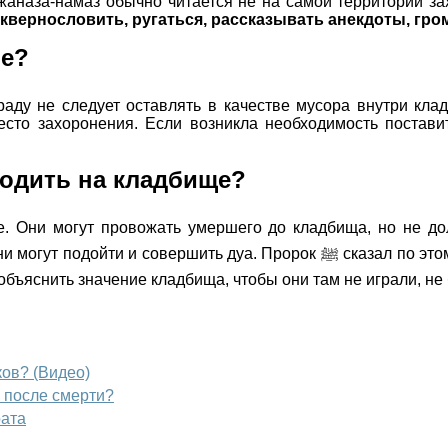
жаназа-намаз обычно читается не на самой территории за
квернословить, ругаться, рассказывать анекдоты, гро
ле?
раду не следует оставлять в качестве мусора внутри кла
сто захоронения. Если возникла необходимость поставит
ходить на кладбище?
. Они могут провожать умершего до кладбища, но не до
погребения в могилу. А после того как могила зарыта, они могут подойт
бъяснить значение кладбища, чтобы они там не играли, не 
ов? (Видео)
 после смерти?
рата