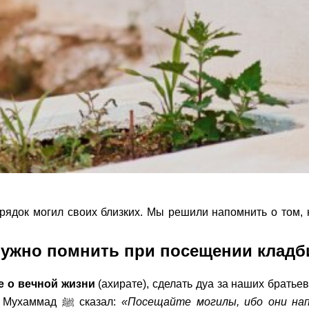
рядок могил своих близких. Мы решили напомнить о том, к
 нужно помнить при посещении клад
е о вечной жизни
(ахирате), сделать дуа за наших братьев
совершение дозволенных и благодатных дел. Пророк Мухаммад ﷺ сказал:
«Посещайте могилы, ибо они нап