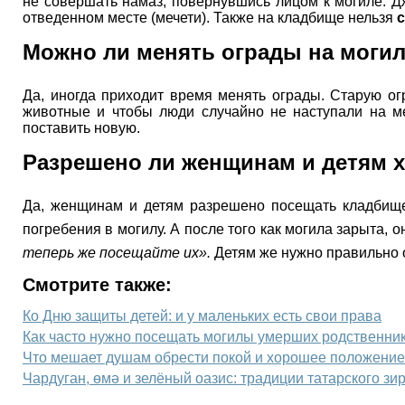
не совершать намаз, повернувшись лицом к могиле. Д
отведенном месте (мечети). Также на кладбище нельзя
с
Можно ли менять ограды на моги
Да, иногда приходит время менять ограды. Старую ог
животные и чтобы люди случайно не наступали на ме
поставить новую.
Разрешено ли женщинам и детям 
Да, женщинам и детям разрешено посещать кладбище
теперь же посещайте их».
Детям же нужно правильно о
Смотрите также:
Ко Дню защиты детей: и у маленьких есть свои права
Как часто нужно посещать могилы умерших родственник
Что мешает душам обрести покой и хорошее положение
Чардуган, өмә и зелёный оазис: традиции татарского зи