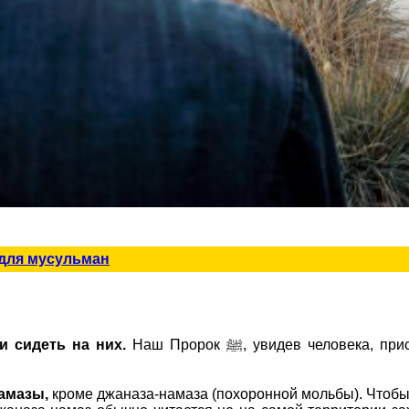
 для мусульман
и сидеть на них.
Наш Пророк ﷺ, увидев челов
амазы,
кроме джаназа-намаза (похоронной мольбы). Чтобы