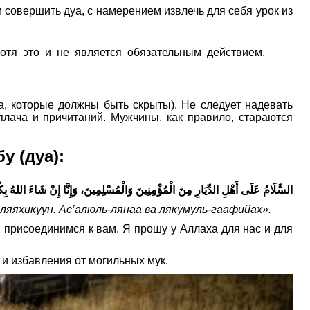
 совершить дуа, с намерением извлечь для себя урок из
отя это и не является обязательным действием,
ела, которые должны быть скрыты). Не следует надевать
лача и причитаний. Мужчины, как правило, стараются
 (дуа):
السَّلَامُ عَلَى أَهْلِ الدِّيَارِ مِنَ الْمُؤْمِنِينَ وَالْمُسْلِمِينَ، وَإِنَّا إِنْ شَاءَ اللهُ بِكُ
ляяхикуун. Ас’алюль-лянаа ва лякумуль-гаафийах».
 присоединимся к вам. Я прошу у Аллаха для нас и для
в и избавления от могильных мук.