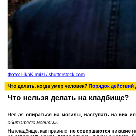
Фото: HknKirmizi / shutterstock.com
Что делать, когда умер человек?
Порядок действий
Что нельзя делать на кладбище?
Нельзя
опираться на могилы, наступать на них ил
обитателю могилы»
.
На кладбище, как правило,
не совершаются никакие н