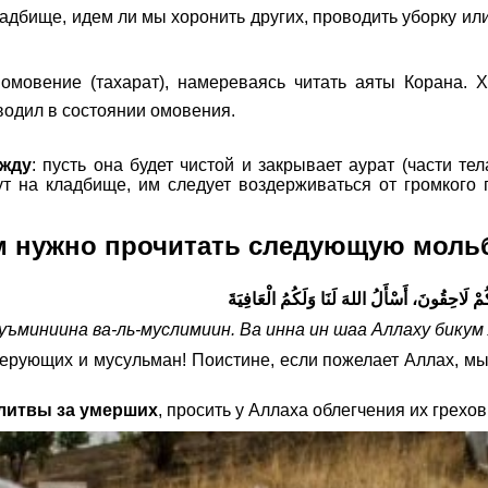
ладбище, идем ли мы хоронить других, проводить уборку или
мовение (тахарат), намереваясь читать аяты Корана. Х
емени проводил в состоянии омовения.
ежду
: пусть она будет чистой и закрывает аурат (части т
 на кладбище, им следует воздерживаться от громкого п
 нужно прочитать следующую мольбу
مْ لَاحِقُونَ، أَسْأَلُ اللهَ لَنَا وَلَكُمُ الْعَافِيَةَ
уъминиина ва-ль-муслимиин. Ва инна ин шаа Аллаху бикум 
верующих и мусульман! Поистине, если пожелает Аллах, мы
литвы за умерших
, просить у Аллаха облегчения их грехо