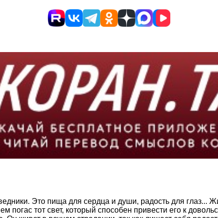
ведники. Это пища для сердца и души, радость для глаз... Ж
 нем погас тот свет, который способен привести его к дов