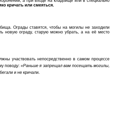
хоронений, а при входе на кладбище или в специально
мко кричать или смеяться.
дбища. Ограды ставятся, чтобы на могилы не заходили
ь новую ограду, старую можно убрать, а на её место
лжны участвовать непосредственно в самом процессе
и и совершить дуа. Пророк ﷺ сказал по этому поводу:
«Раньше я запрещал вам посещать могилы,
бегали и не кричали.