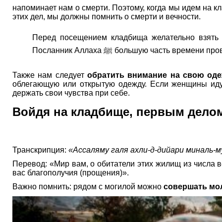
напоминает нам о смерти. Поэтому, когда мы идем на к
этих дел, мы должны помнить о смерти и вечности.
Перед посещением кладбища желательно взять о
Посланник Аллаха ﷺ большую часть вр
Также нам следует
обратить внимание на свою од
облегающую или открытую одежду. Если женщины идут
держать свои чувства при себе.
Войдя на кладбище, первым делом
Транскрипция:
«Ассаляму галя ахли-д-дийари миналь-м
Перевод: «Мир вам, о обитатели этих жилищ из числа 
вас благополучия (прощения)».
Важно помнить: рядом с могилой можно
совершать мо