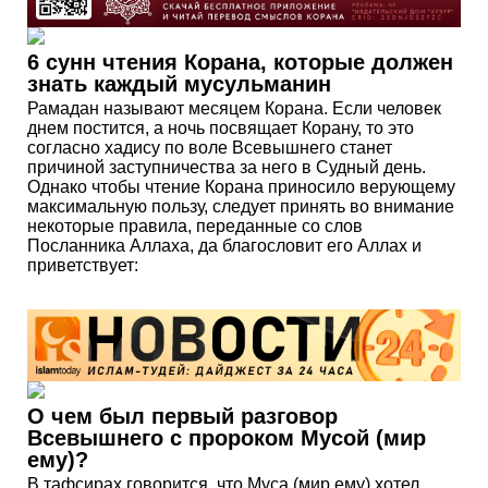
6 сунн чтения Корана, которые должен
знать каждый мусульманин
Рамадан называют месяцем Корана. Если человек
днем постится, а ночь посвящает Корану, то это
согласно хадису по воле Всевышнего станет
причиной заступничества за него в Судный день.
Однако чтобы чтение Корана приносило верующему
максимальную пользу, следует принять во внимание
некоторые правила, переданные со слов
Посланника Аллаха, да благословит его Аллах и
приветствует:
О чем был первый разговор
Всевышнего с пророком Мусой (мир
ему)?
В тафсирах говорится, что Муса (мир ему) хотел