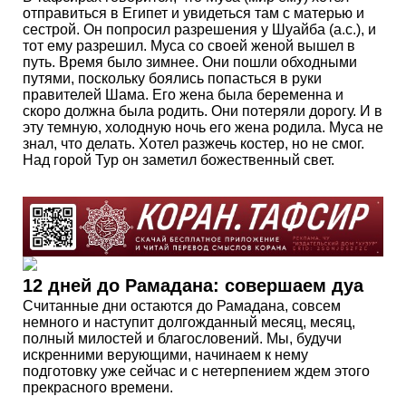
отправиться в Египет и увидеться там с матерью и
сестрой. Он попросил разрешения у Шуайба (а.с.), и
тот ему разрешил. Муса со своей женой вышел в
путь. Время было зимнее. Они пошли обходными
путями, поскольку боялись попасться в руки
правителей Шама. Его жена была беременна и
скоро должна была родить. Они потеряли дорогу. И в
эту темную, холодную ночь его жена родила. Муса не
знал, что делать. Хотел разжечь костер, но не смог.
Над горой Тур он заметил божественный свет.
12 дней до Рамадана: совершаем дуа
Считанные дни остаются до Рамадана, совсем
немного и наступит долгожданный месяц, месяц,
полный милостей и благословений. Мы, будучи
искренними верующими, начинаем к нему
подготовку уже сейчас и с нетерпением ждем этого
прекрасного времени.