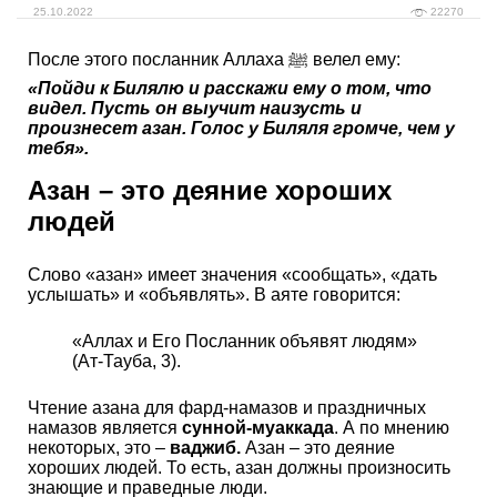
25.10.2022
22270
После этого посланник Аллаха ﷺ велел ему:
«Пойди к Билялю и расскажи ему о том, что
видел. Пусть он выучит наизусть и
произнесет азан. Голос у Биляля громче, чем у
тебя».
Азан – это деяние хороших
людей
Слово «азан» имеет значения «сообщать», «дать
услышать» и «объявлять». В аяте говорится:
«Аллах и Его Посланник объявят людям»
(Ат-Тауба, 3).
Чтение азана для фард-намазов и праздничных
намазов является
сунной-муаккада
. А по мнению
некоторых, это –
ваджиб.
Азан – это деяние
хороших людей. То есть, азан должны произносить
знающие и праведные люди.