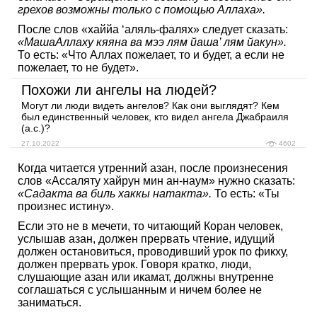
грехов возможны только с помощью Аллаха».
После слов «хаййа ‘аляль-фалях» следует сказать:
«МашаАллаху кяяна ва мээ лям йаша’ лям йакун».
То есть: «Что Аллах пожелает, то и будет, а если не
пожелает, то не будет».
Похожи ли ангелы на людей?
Могут ли люди видеть ангелов? Как они выглядят? Кем
был единственный человек, кто видел ангела Джабраиля
(а.с.)?
27.10.2022
4602
Когда читается утренний азан, после произнесения
слов «Ассаляту хайрун мин ан-наум» нужно сказать:
«Садакта ва биль хаккы натакта».
То есть: «Ты
произнес истину».
Если это не в мечети, то читающий Коран человек,
услышав азан, должен прервать чтение, идущий
должен остановиться, проводивший урок по фикху,
должен прервать урок. Говоря кратко, люди,
слушающие азан или икамат, должны внутренне
соглашаться с услышанным и ничем более не
заниматься.