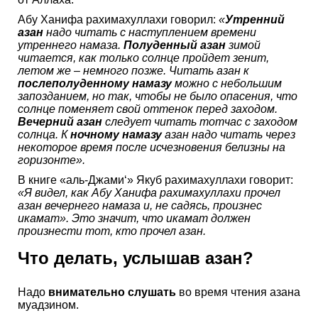
Абу Ханифа рахимахуллахи говорил:
«
Утренний
азан
надо читать с наступлением времени
утреннего намаза.
Полуденный азан
зимой
читается, как только солнце пройдет зенит,
летом же – немного позже. Читать азан к
послеполуденному намазу
можно с небольшим
запозданием, но так, чтобы не было опасения, что
солнце поменяет свой оттенок перед заходом.
Вечерний азан
следует читать тотчас с заходом
солнца. К
ночному намазу
азан надо читать через
некоторое время после исчезновения белизны на
горизонте».
В книге «аль-Джами‘» Якуб рахимахуллахи говорит:
«Я видел, как Абу Ханифа рахимахуллахи прочел
азан вечернего намаза и, не садясь, произнес
икамат». Это значит, что икамат должен
произнести тот, кто прочел азан.
Что делать, услышав азан?
Надо
внимательно слушать
во время чтения азана
муадзином.