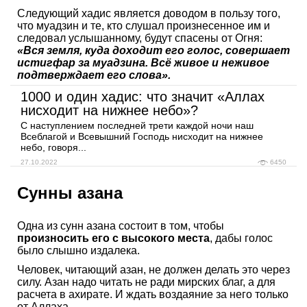
Следующий хадис является доводом в пользу того,
что муадзин и те, кто слушал произнесенное им и
следовал услышанному, будут спасены от Огня:
«Вся земля, куда доходит его голос, совершает
истигфар за муадзина. Всё живое и неживое
подтверждает его слова».
1000 и один хадис: что значит «Аллах
нисходит на нижнее небо»?
С наступлением последней трети каждой ночи наш
Всеблагой и Всевышний Господь нисходит на нижнее
небо, говоря...
27.10.2022
6450
Сунны азана
Одна из сунн азана состоит в том, чтобы
произносить его с высокого места
, дабы голос
было слышно издалека.
Человек, читающий азан, не должен делать это через
силу. Азан надо читать не ради мирских благ, а для
расчета в ахирате. И ждать воздаяние за него только
от Аллаха.