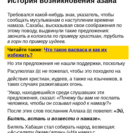
История возникновения азана
Требовался какой-нибудь знак, указатель, чтобы
сообщать мусульманам о наступлении времени
намаза. Сахабы, высказывая свои соображения по
этому поводу, выдвинули такие предложения:
звонить в колокола по примеру христиан, трубить
в горн по примеру иудеев.
Читайте также:
Что такое васваса и как их
избежать?
Но эти предложения не нашли поддержки, поскольку
Расулюллах ﷺ не пожелал, чтобы это походило на
действия христиан, иудеев, а также на язычников, в
таких случаях разжигавших огонь.
‘Умар, находившийся среди слушавших эти
предложения, сказал:
«Почему бы вам не послать
человека, чтобы он созывал народ к намазу?»
После этих слов посланник Аллаха ﷺ повелел:
«Эй,
Биляль, встань и возвести о намазе».
Биляль Хабаши стал собирать народ, возвещая:
«Ас-саляту джами‘атан» («На намаз с