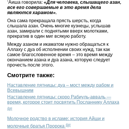
‘Аиша говорила:
«Для человека, слышащего азан,
все его совершаемые в это время дела
являются харамом».
Она сама прекращала прясть шерсть, когда
слышала азан. Очень многие кузнецы, услышав
азан, замирали с поднятыми вверх молотками,
прекратив в один миг всякую работу.
Между азаном и икаматом нужно обращаться к
Аллаху с дуа об исполнении своих нужд, так как
самое благословенное время – это время между
окончанием азана и дуа азана, которую следует
прочесть после этого.
Смотрите также:
Наставление пятницы: дуа – мост между рабом и
Всевышним
Наставление пятницы: скоро Рабиуль-авваль —
время, которое стоит посвятить Посланнику Аллаха
ﷺ
Молочное родство в исламе: история Айши и
молочные братья Пророка ﷺ