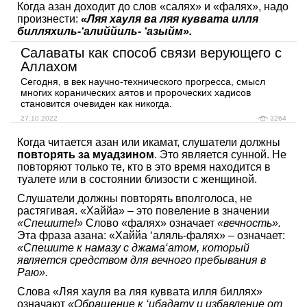
Когда азан доходит до слов «салях» и «фалях», надо
произнести:
«Ляя хауля ва ляя куввата илля
билляхиль-‘алиййиль- ‘азыйм».
Салаваты как способ связи верующего с
Аллахом
Сегодня, в век научно-технического прогресса, смысл
многих коранических аятов и пророческих хадисов
становится очевиден как никогда.
27.10.2022
3264
Когда читается азан или икамат, слушатели должны
повторять за муадзином
. Это является сунной. Не
повторяют только те, кто в это время находится в
туалете или в состоянии близости с женщиной.
Слушатели должны повторять вполголоса, не
растягивая. «Хаййа» – это повеление в значении
«Спешите!»
Слово «фалях» означает
«вечность».
Эта фраза азана: «Хаййа ‘аляль-фалях» – означает:
«Спешите к намазу с джама‘атом, который
является средством для вечного пребывания в
Раю».
Слова «Ляя хауля ва ляя куввата илля биллях»
означают
«Обращение к ‘ибадату и избавление от