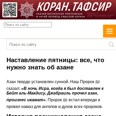
Наставление пятницы: все, что
нужно знать об азане
Азан твердо установлен сунной. Наш Пророк ﷺ
сказал:
«В ночь Исра, когда я был доставлен к
Бейт аль-Макдису, Джабраиль прочел азан,
произнес икамат».
Пророк ﷺ встал впереди и
провел намаз для ангелов и духов всех пророков.