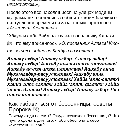
джама‘атом!»).
После этого все находящиеся на улицах Медины
мусульмане торопились сообщить своим близким о
наступлении времени намаза, громко произнося:
«Ас-салят! Ас-салят!»
‘Абдуллах ибн Зайд рассказал посланнику Аллаха
ﷺ, что ему приснилось:
«О, посланник Аллаха! Кто-
то сошел с небес на Каабу и возвестил:
Аллаху акбар! Аллаху акбар! Аллаху акбар!
Аллаху акбар! Ашхаду ал-ляя иляха илляллаах!
Ашхаду ал-ляя иляха илляллаах! Ашхаду анна
Мухаммадар-расуулюллаах! Ашхаду анна
Мухаммадар-расуулюллаах! Хаййа ‘аляс-саляях!
Хаййа ‘аляс-саляях! Хаййа ‘аляль-фаляях! Хаййа
‘аляль-фаляях! Аллаху акбар! Аллаху акбар! Ляя
иляха илляллаах».
Как избавиться от бессонницы: советы
Пророка ﷺ
Почему люди не спят? Откуда возникает бессонница? Что
нужно сделать для того, чтобы обеспечить себе
качественный сон?