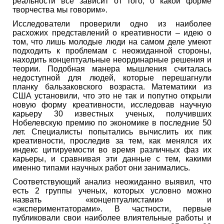
реальности все зависит от того, о какой форме
творчества мы говорим».
Исследователи проверили одно из наиболее
расхожих представлений о креативности – идею о
том, что лишь молодые люди на самом деле умеют
подходить к проблемам с неожиданной стороны,
находить концептуальные неординарные решения и
теории. Подобная манера мышления считалась
недоступной для людей, которые перешагнули
планку бальзаковского возраста. Математики из
США установили, что это не так и попутно открыли
новую форму креативности, исследовав научную
карьеру 30 известных ученых, получивших
Нобелевскую премию по экономике в последние 50
лет. Специалисты попытались вычислить их пик
креативности, проследив за тем, как менялся их
индекс цитируемости во время различных фаз их
карьеры, и сравнивая эти данные с тем, какими
именно типами научных работ они занимались.
Соответствующий анализ неожиданно выявил, что
есть 2 группы ученых, которых условно можно
назвать «концептуалистами» и
«экспериментаторами». В частности, первые
публиковали свои наиболее влиятельные работы и