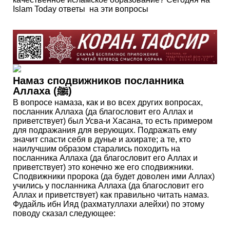
Islam Today ответы на эти вопросы
Намаз сподвижников посланника
Аллаха (ﷺ)
В вопросе намаза, как и во всех других вопросах,
посланник Аллаха (да благословит его Аллах и
приветствует) был Усва-и Хасана, то есть примером
для подражания для верующих. Подражать ему
значит спасти себя в дунье и ахирате; а те, кто
наилучшим образом старались походить на
посланника Аллаха (да благословит его Аллах и
приветствует) это конечно же его сподвижники.
Сподвижники пророка (да будет доволен ими Аллах)
учились у посланника Аллаха (да благословит его
Аллах и приветствует) как правильно читать намаз.
Фудайль ибн Ияд (рахматуллахи алейхи) по этому
поводу сказал следующее: