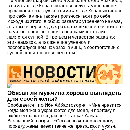
По мнению Шафиитского и Ханбалитского мазхабов,
в намазах, где Коран читается вслух, аминь так же
произносится вслух, а в намазах, где Коран читается
про себя, аминь так же произноситься про себя.
Исходя из этого, в обоих ракаатах утреннего намаза,
а так же в первых двух ракаатах вечернего и ночного
намазов, произнесение слова «аминь» вслух,
является сунной. В третьем и четвертом ракаатах
этих намазов, а так же в полуденном и
послеполуденном намазах, аминь, в соответствии с
сунной, произносится шепотом.
Обязан ли мужчина хорошо выглядеть
для своей жены?
Сообщается, что Ибн Аббас говорил: «Мне нравится,
когда моя жена украшается для меня, и поэтому я
люблю украшаться для нее. Так как Аллах
Всевышний говорит: «Согласно установленному
порядку, жены имеют такие же права, как и мужья,