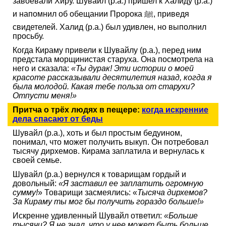
завоевали Хиру. Шувайл (р.а.) пришел к Халиду (р.а.)
и напомнил об обещании Пророка ﷺ, приведя
свидетелей. Халид (р.а.) был удивлен, но выполнил
просьбу.
Когда Кираму привели к Шувайлу (р.а.), перед ним
предстала морщинистая старуха. Она посмотрела на
него и сказала:
«Ты дурак! Эти истории о моей
красоте рассказывали десятилетия назад, когда я
была молодой. Какая тебе польза от старухи?
Отпусти меня!»
Притча о трёх людях в пещере:
когда искренние
дела спасают от беды
Шувайл (р.а.), хоть и был простым бедуином,
понимал, что может получить выкуп. Он потребовал
тысячу дирхемов. Кирама заплатила и вернулась к
своей семье.
Шувайл (р.а.) вернулся к товарищам гордый и
довольный:
«Я заставил ее заплатить огромную
сумму!
» Товарищи засмеялись: «
Тысяча дирхемов?
За Кираму ты мог бы получить гораздо больше!»
Искренне удивленный Шувайл ответил:
«Больше
тысячи? Я не знал, что у нее может быть больше