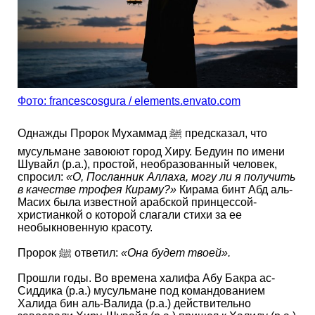
Фото: francescosgura / elements.envato.com
Однажды Пророк Мухаммад ﷺ предсказал, что
мусульмане завоюют город Хиру. Бедуин по имени
Шувайл (р.а.), простой, необразованный человек,
спросил:
«О, Посланник Аллаха, могу ли я получить
в качестве трофея Кираму?»
Кирама бинт Абд аль-
Масих была известной арабской принцессой-
христианкой о которой слагали стихи за ее
необыкновенную красоту.
Пророк ﷺ ответил:
«Она будет твоей».
Прошли годы. Во времена халифа Абу Бакра ас-
Сиддика (р.а.) мусульмане под командованием
Халида бин аль-Валида (р.а.) действительно