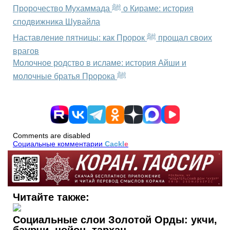
Пророчество Мухаммада ﷺ о Кираме: история
сподвижника Шувайла
Наставление пятницы: как Пророк ﷺ прощал своих
врагов
Молочное родство в исламе: история Айши и
молочные братья Пророка ﷺ
Comments are disabled
Социальные комментарии
Cackl
e
Читайте также:
Социальные слои Золотой Орды: укчи,
баурчи, нойон, тархан…