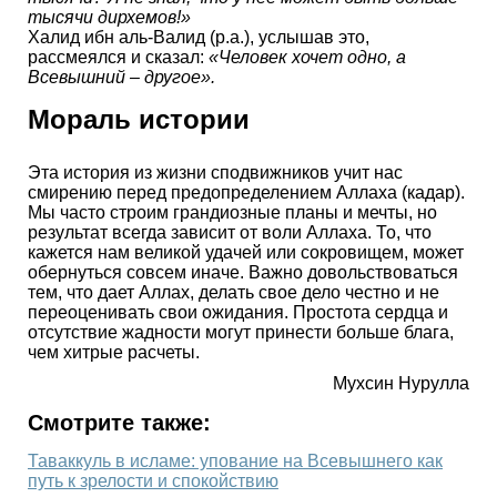
тысячи дирхемов!»
Халид ибн аль-Валид (р.а.), услышав это,
рассмеялся и сказал:
«Человек хочет одно, а
Всевышний – другое».
Мораль истории
Эта история из жизни сподвижников учит нас
смирению перед предопределением Аллаха (кадар).
Мы часто строим грандиозные планы и мечты, но
результат всегда зависит от воли Аллаха. То, что
кажется нам великой удачей или сокровищем, может
обернуться совсем иначе. Важно довольствоваться
тем, что дает Аллах, делать свое дело честно и не
переоценивать свои ожидания. Простота сердца и
отсутствие жадности могут принести больше блага,
чем хитрые расчеты.
Мухсин Нурулла
Смотрите также:
Таваккуль в исламе: упование на Всевышнего как
путь к зрелости и спокойствию