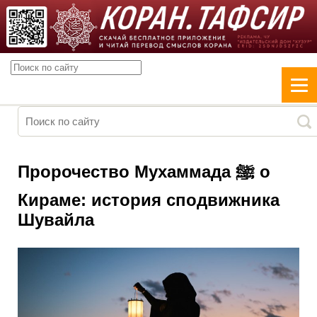
Пророчество Мухаммада ﷺ о
Кираме: история сподвижника
Шувайла