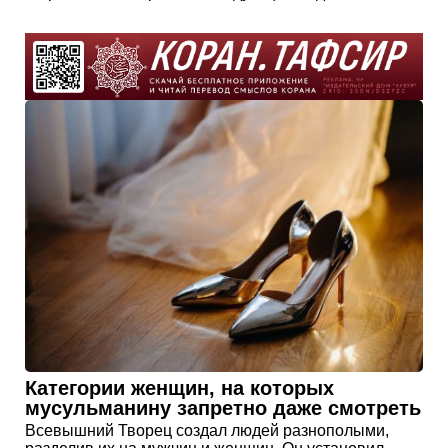
Категории женщин, на которых
мусульманину запретно даже смотреть
Всевышний Творец создал людей разнополыми,
разделив их на мужчин и женщин. Он установил
определенные правила поведения между ними,
дабы желание продолжение рода для потомков
Адама, не переросло постепенно в прелюбодеяние,
являющееся греховным деянием, и определил