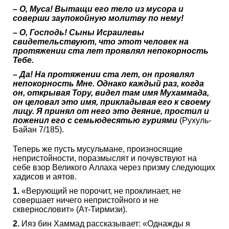
– О, Муса! Вытащи его тело из мусора и
соверши заупокойную молитву по нему!
– О, Господь! Сыны Исраилевы
свидетельствуют, что этот человек на
протяжении ста лет проявлял непокорность
Тебе.
– Да! На протяжении ста лет, он проявлял
непокорность Мне. Однако каждый раз, когда
он, открывая Тору, видел там имя Мухаммада,
он целовал это имя, прикладывая его к своему
лицу. Я принял от него это деяние, простил и
поженил его с семьюдесятью гуриями
(Рухуль-
Байан 7/185).
Теперь же пусть мусульмане, произносящие
непристойности, поразмыслят и почувствуют на
себе взор Великого Аллаха через призму следующих
хадисов и аятов.
1.
«Верующий не порочит, не проклинает, не
совершает ничего непристойного и не
сквернословит» (Ат-Тирмизи).
2.
Ияз бин Хаммад рассказывает: «Однажды я