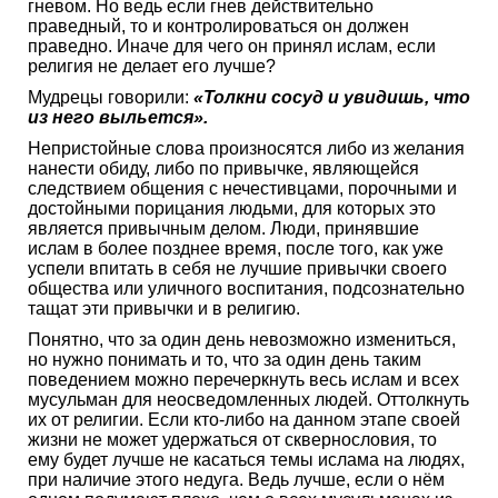
гневом. Но ведь если гнев действительно
праведный, то и контролироваться он должен
праведно. Иначе для чего он принял ислам, если
религия не делает его лучше?
Мудрецы говорили:
«
Толкни сосуд и увидишь, что
из него выльется
»
.
Непристойные слова произносятся либо из желания
нанести обиду, либо по привычке, являющейся
следствием общения с нечестивцами, порочными и
достойными порицания людьми, для которых это
является привычным делом. Люди, принявшие
ислам в более позднее время, после того, как уже
успели впитать в себя не лучшие привычки своего
общества или уличного воспитания, подсознательно
тащат эти привычки и в религию.
Понятно, что за один день невозможно измениться,
но нужно понимать и то, что за один день таким
поведением можно перечеркнуть весь ислам и всех
мусульман для неосведомленных людей. Оттолкнуть
их от религии. Если кто-либо на данном этапе своей
жизни не может удержаться от сквернословия, то
ему будет лучше не касаться темы ислама на людях,
при наличие этого недуга. Ведь лучше, если о нём