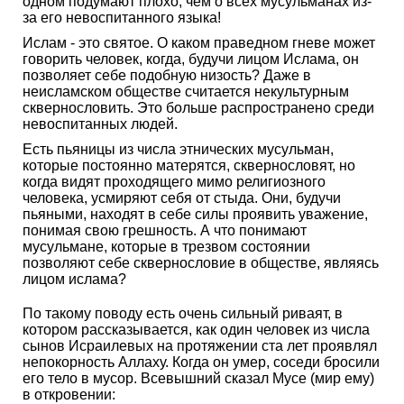
одном подумают плохо, чем о всех мусульманах из-
за его невоспитанного языка!
Ислам - это святое. О каком праведном гневе может
говорить человек, когда, будучи лицом Ислама, он
позволяет себе подобную низость? Даже в
неисламском обществе считается некультурным
сквернословить. Это больше распространено среди
невоспитанных людей.
Есть пьяницы из числа этнических мусульман,
которые постоянно матерятся, сквернословят, но
когда видят проходящего мимо религиозного
человека, усмиряют себя от стыда. Они, будучи
пьяными, находят в себе силы проявить уважение,
понимая свою грешность. А что понимают
мусульмане, которые в трезвом состоянии
позволяют себе сквернословие в обществе, являясь
лицом ислама?
По такому поводу есть очень сильный риваят, в
котором рассказывается, как один человек из числа
сынов Исраилевых на протяжении ста лет проявлял
непокорность Аллаху. Когда он умер, соседи бросили
его тело в мусор. Всевышний сказал Мусе (мир ему)
в откровении: