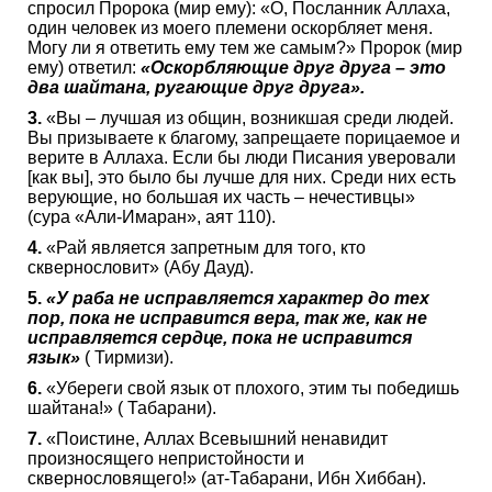
спросил Пророка (мир ему): «О, Посланник Аллаха,
один человек из моего племени оскорбляет меня.
Могу ли я ответить ему тем же самым?» Пророк (мир
ему) ответил:
«Оскорбляющие друг друга – это
два шайтана, ругающие друг друга».
3.
«Вы – лучшая из общин, возникшая среди людей.
Вы призываете к благому, запрещаете порицаемое и
верите в Аллаха. Если бы люди Писания уверовали
[как вы], это было бы лучше для них. Среди них есть
верующие, но большая их часть – нечестивцы»
(сура «Али-Имаран», аят 110).
4.
«Рай является запретным для того, кто
сквернословит» (Абу Дауд).
5.
«У раба не исправляется характер до тех
пор, пока не исправится вера, так же, как не
исправляется сердце, пока не исправится
язык»
( Тирмизи).
6.
«Убереги свой язык от плохого, этим ты победишь
шайтана!» ( Табарани).
7.
«Поистине, Аллах Всевышний ненавидит
произносящего непристойности и
сквернословящего!» (ат-Табарани, Ибн Хиббан).