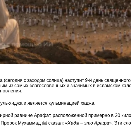
 (сегодня с заходом солнца) наступит 9-й день священног
одним из самых благословенных и значимых в исламском ка
бновления.
уль-хиджа и является кульминацией хаджа.
ирной равнине Арафат, расположенной примерно в 20 киломе
Всевышнему с мольбами, покаянием и благодарностью. Пророк Мухаммад ﷺ сказал:
«Хадж – это Арафа».
Эти сло