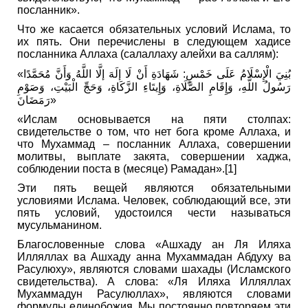
посланник».
Что же касается обязательных условий Ислама, то
их пять. Они перечислены в следующем хадисе
посланника Аллаха (салаллаху алейхи ва саллям):
«بُنِيَ الْإِسْلَامُ عَلَى خَمْسٍ: شَهَادَةِ أَنْ لَا إلَهَ إلَّا اللَّهُ وَأَنَّ مُحَمَّدًا
رَسُولُ اللَّهِ، وَإِقَامِ الصَّلَاةِ، وَإِيتَاءِ الزَّكَاةِ، وَحَجِّ الْبَيْتِ، وَصَوْمِ
رَمَضَانَ»
«Ислам основывается на пяти столпах:
свидетельстве о том, что нет бога кроме Аллаха, и
что Мухаммад – посланник Аллаха, совершении
молитвы, выплате закята, совершении хаджа,
соблюдении поста в (месяце) Рамадан».[1]
Эти пять вещей являются обязательными
условиями Ислама. Человек, соблюдающий все, эти
пять условий, удостоился чести называться
мусульманином.
Благословенные слова «Ашхаду ан Ля Иляха
Илляллах ва Ашхаду анна Мухаммадан Абдуху ва
Расулюху», являются словами шахады (Исламского
свидетельства). А слова: «Ля Иляха Илляллах
Мухаммадун Расулюллах», являются словами
формулы единобожия. Мы постоянно повторяем эти