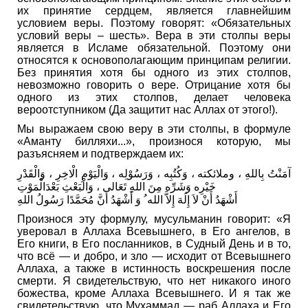
их принятие сердцем, является главнейшим
условием веры. Поэтому говорят: «Обязательных
условий веры – шесть». Вера в эти столпы веры
является в Исламе обязательной. Поэтому они
относятся к основополагающим принципам религии.
Без принятия хотя бы одного из этих столпов,
невозможно говорить о вере. Отрицание хотя бы
одного из этих столпов, делает человека
вероотступником (Да защитит нас Аллах от этого!).
Мы выражаем свою веру в эти столпы, в формуле
«Аманту билляхи...», произнося которую, мы
разъясняем и подтверждаем их:
آمَنْتُ بِاللهِ ، وملائكته ، وَكُتُبِه ، وَرَسُوْلِه ، وَالْيَوْمِ الْاخِرِ ، وَالْقَدْرِ
خَيْرِه وَشَرِّه مِنَ اللهِ تَعَالى ، وَالْبَعْثِ بَعْدَالْمَوْتِ
أَشْهَدُ أَنْ لاَ إِلَهَ إِلاَّ الله ُ وَ أَشْهَدُ أَنَّ مُحَمَّدًا رَسُولُ اللهِ
Произнося эту формулу, мусульманин говорит: «Я
уверовал в Аллаха Всевышнего, в Его ангелов, в
Его книги, в Его посланников, в Судный День и в то,
что всё — и добро, и зло — исходит от Всевышнего
Аллаха, а также в истинность воскрешения после
смерти. Я свидетельствую, что нет никакого иного
божества, кроме Аллаха Всевышнего. И я так же
свидетельствую, что Мухаммад — раб Аллаха и Его