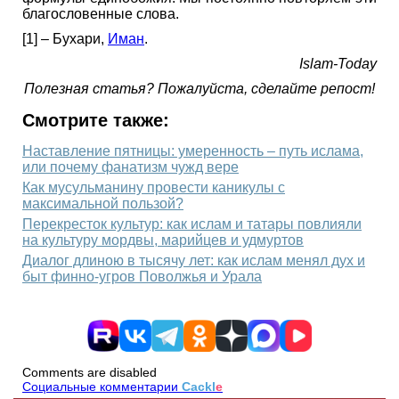
благословенные слова.
[1] – Бухари,
Иман
.
Islam-Today
Полезная статья? Пожалуйста, сделайте репост!
Смотрите также:
Наставление пятницы: умеренность – путь ислама,
или почему фанатизм чужд вере
Как мусульманину провести каникулы с
максимальной пользой?
Перекресток культур: как ислам и татары повлияли
на культуру мордвы, марийцев и удмуртов
Диалог длиною в тысячу лет: как ислам менял дух и
быт финно-угров Поволжья и Урала
Comments are disabled
Социальные комментарии
Cackl
e