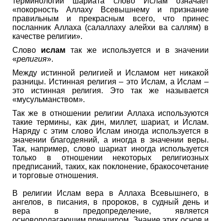
терминологии шариата слово Ислам означает
«покорность Аллаху Всевышнему и признание
правильным и прекрасным всего, что принес
посланник Аллаха (салаллаху алейхи ва саллям) в
качестве религии».
Слово
ислам
так же используется и в значении
«
религия
».
Между истинной религией и Исламом нет никакой
разницы. Истинная религия – это Ислам, а Ислам –
это истинная религия. Это так же называется
«мусульманством».
Так же в отношении религии Аллаха используются
такие термины, как дин, миллет, шариат, и Ислам.
Наряду с этим слово Ислам иногда используется в
значении благодеяний, а иногда в значении веры.
Так, например, слово шариат иногда используется
только в отношении некоторых религиозных
предписаний, таких, как поклонение, бракосочетание
и торговые отношения.
В религии Ислам вера в Аллаха Всевышнего, в
ангелов, в писания, в пророков, в судный день и
вера в предопределение, является
основополагающим принципом. Знание этих основ и