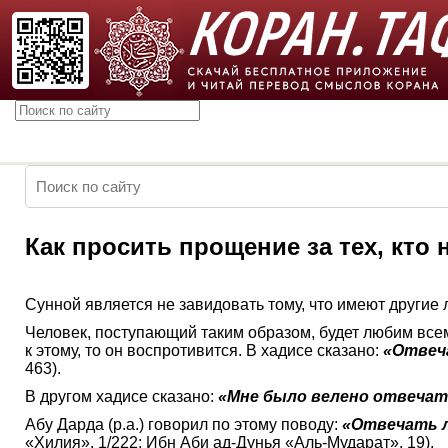
Как просить прощение за тех, кто
Сунной является не завидовать тому, что имеют другие лю
Человек, поступающий таким образом, будет любим всем
к этому, то он воспротивится. В хадисе сказано:
«Отвеч
463).
В другом хадисе сказано:
«Мне было велено отвечат
Абу Дарда (р.а.) говорил по этому поводу:
«Отвечать л
«Хилия», 1/222; Ибн Аби ад-Дунья «Аль-Мударат», 19).