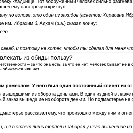
ловеку кладбище. Тот вооруженный человек сильно разгневалс
ышел ему навстречу и крикнул:
ну по голове, это один из захидов (аскетов) Хорасана Ибр
 им. Ибрахим б. Адхам (р.а.) сказал воину:
его.
 саваб, и поэтому не хотел, чтобы ты сделал для меня чт
звлекать из обиды пользу?
етственности – за что она есть, за что её нет. Человек бывает не
– обижаться или нет.
им ремеслом. У него был один постоянный клиент из о
ся вышедшими из оборота деньгами. В один из дней в лавке
ый заказ вышедшие из оборота деньги. Но подмастерье не 
подмастерье рассказал ему, что произошло между ним и огне
й, и я в ответ лишь терпел и забирал у него вышедшие из