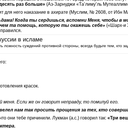
десять раз больше»
(Аз-Зарнуджи «Таʼлимуʼль Мутеаллим»,
чит для него наказание в ахирате (Муслим, № 2608, от Ибн М
Адама! Когда ты сердишься, вспомни Меня, чтобы в 
 чем та помощь, которую ты окажешь себе»
(«Шарх-и 
справился.
куссии в исламе
ь ложность суждений противной стороны, всегда будьте тем, кто за
го:
зготовления красок.
й меня. Если же он говорит неправду, то помилуй его.
.) велел нам так просить прощения за тех, кто совер
то они тебе причинили. Лукман (а.с.) говорил так:
«Три вещ
актера.