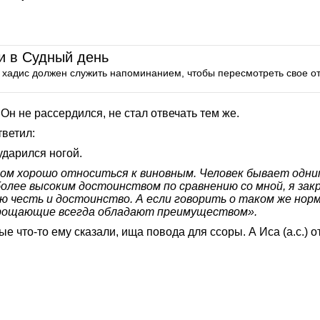
 и в Судный день
ый хадис должен служить напоминанием, чтобы пересмотреть свое 
н не рассердился, не стал отвечать тем же.
тветил:
ударился ногой.
ом хорошо относиться к виновным. Человек бывает одним 
олее высоким достоинством по сравнению со мной, я закр
ою честь и достоинство. А если говорить о таком же норм
прощающие всегда обладают преимуществом».
е что-то ему сказали, ища повода для ссоры. А Иса (а.с.) о