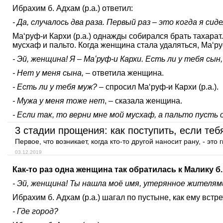
Ибрахим б. Адхам (р.а.) ответил:
- Да, случалось два раза. Первый раз
–
это когда я сиде
Маʻруф-и Кархи (р.а.) однажды собирался брать тахарат
мусхаф и пальто. Когда женщина стала удаляться, Маʻруф
- Эй, женщина! Я
–
Маʻруф-и Кархи. Есть ли у тебя сы
- Нет у меня сына,
– ответила женщина.
- Есть ли у тебя муж?
– спросил Маʻруф-и Кархи (р.а.).
- Мужа у меня тоже нет
, – сказала женщина.
- Если так, то верни мне мой мусхаф, а пальто пусть
3 стадии прощения: как поступить, если те
Первое, что возникает, когда кто-то другой наносит рану, - э
03.12.2019
Как-то раз одна женщина так обратилась к Малику б.
- Эй, женщина! Ты нашла моё имя, утерянное жителям
Ибрахим б. Адхам (р.а.) шагал по пустыне, как ему встр
- Где город?