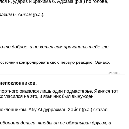
я и, ударив Ибрахима б. Адхама (р.а.) по голове,
ахим б. Адхам (
р.а.).
о-то доброе, и не хотел сам причинить тебе зло.
 в состоянии контролировать свою первую реакцию. Однако,
9832
гнепоклонников.
 портного оказался лишь один подмастерье. Явился тот
согласился на это, и язычник был вынужден
поклонником. Абу Абдуррахман Хайят (р.а.) сказал
 оборота деньги, чтобы он не обманывал других, а