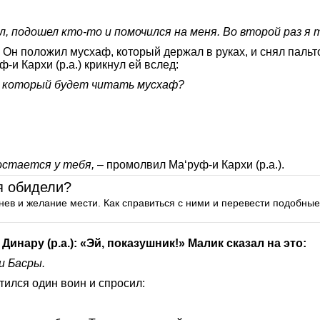
л, подошел кто-то и помочился на меня. Во второй раз я 
. Он положил мусхаф, который держал в руках, и снял пальт
-и Кархи (р.а.) крикнул ей вслед:
н, который будет читать мусхаф?
 остается у тебя,
– промолвил Маʻруф-и Кархи (р.а.).
бя обидели?
то гнев и желание мести. Как справиться с ними и перевести подобн
 Динару (
р.а.
): «Эй, показушник!» Малик сказал на это:
и Басры.
етился один воин и спросил: