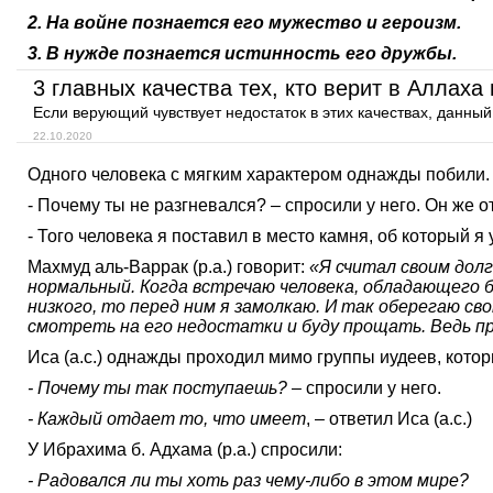
2. На войне познается его мужество и героизм.
3. В нужде познается истинность его дружбы.
3 главных качества тех, кто верит в Аллаха
Если верующий чувствует недостаток в этих качествах, данн
22.10.2020
Одного человека с мягким характером однажды побили. О
- Почему ты не разгневался? – спросили у него. Он же о
- Того человека я поставил в место камня, об который я 
Махмуд аль-Варрак (р.а.) говорит:
«Я считал своим долг
нормальный. Когда встречаю человека, обладающего б
низкого, то перед ним я замолкаю. И так оберегаю св
смотреть на его недостатки и буду прощать. Ведь 
Иса (а.с.) однажды проходил мимо группы иудеев, которы
- Почему ты так поступаешь?
– спросили у него.
- Каждый отдает то, что имеет
, – ответил Иса (а.с.)
У Ибрахима б. Адхама (р.а.) спросили:
- Радовался ли ты хоть раз чему-либо в этом мире?