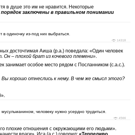
хотя в душе это им не нравится. Некоторые
порядок заключены в правильном понимании
т в одиночку из-под них выбраться.
14318
рных досточтимая Аиша (р.а.) поведала: «Один человек
. Он – плохой брат из кочевого племени»
.
ек занимает особое место рядом с Посланником (с.а.с.).
л, Вы хорошо отнеслись к нему. В чем же смысл этого?
й
».
м мусульманином, человеку нужно усердно трудиться.
4566
кого плохие отношения с окружающими его людьми».
нести враги». Иса (а.с.) говорил:
«Терпеливо