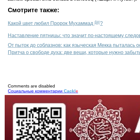
Смотрите также:
Какой цвет любил Пророк Мухаммад ﷺ?
От пыток до соблазнов: как языческая Мекка пыталась 
Притча о свободе духа: две вещи, которые нужно забыть
Comments are disabled
Социальные комментарии
Cackl
e