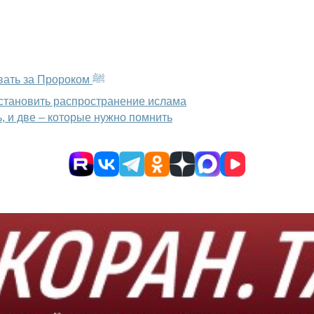
Наставление пятницы: что значит по-настоящему следовать за Пророком ﷺ
остановить распространение ислама
, и две – которые нужно помнить