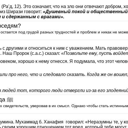
»
(Раʼд, 12). Это означает, что на зло они отвечают добром, 
физ Ширази говорит:
«Душевный покой и общественный 
 и сдержанным с врагами».
оседям?
остается под грудой разных трудностей и проблем и никак не може
ь с другими и относиться к ним с уважением. Мать правове
 Наш Пророк (с.а.с.) сказал:
«Позвольте ему, пусть войдет
ловеком, хорошо к нему отнесся. Я подумала, что этот челов
орили про него, что и следовало сказать. Когда же он воше
з людей тот, которого люди отвергли из-за его злодеяни
Чей ислам лучше? Ответы самого Мухаммада ﷺ
х свидетельств, уверовав в их смысл. Однако чтобы стать истинны
 мумина. Мухаммад б. Ханафия говорил: «Неразумны те, у 
своим хорошим отношением тот вред, который тебе могут на