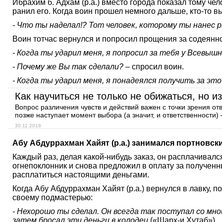
Ибрахим б. Адхам (р.а.) вместо города показал тому че
ранил его. Когда воин прошел немного дальше, кто-то в
- Что ты наделал!? Тот человек, которому ты нанес ра
Воин тотчас вернулся и попросил прощения за содеянное
- Когда ты ударил меня, я попросил за тебя у Всевышн
- Почему же Вы так сделали?
– спросил воин.
- Когда ты ударил меня, я понадеялся получить за это
Как научиться не только не обижаться, но и
Вопрос различения чувств и действий важен с точки зрения отв
позже наступает момент выбора (а значит, и ответственности) 
30.11.2018
Абу Абдуррахман Хайят (р.а.) занимался портновск
Каждый раз, делая какой-нибудь заказ, он расплачивал
огнепоклонник и снова предложил в оплату за полученн
расплатиться настоящими деньгами.
Когда Абу Абдуррахман Хайят (р.а.) вернулся в лавку, 
своему подмастерью:
- Нехорошо ты сделал. Он всегда так поступал со мно
затем бросал эти деньги в колодец
(«Шарх-и Хутаб»).