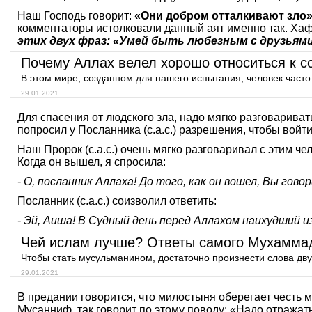
Наш Господь говорит:
«Они добром отталкивают зло
комментаторы истолковали данный аят именно так. Ха
этих двух фраз: «Умей быть любезным с друзьями
Почему Аллах велел хорошо относиться к с
В этом мире, созданном для нашего испытания, человек часто 
29.01.2021
Для спасения от людского зла, надо мягко разговариват
попросил у Посланника (с.а.с.) разрешения, чтобы войти.
Наш Пророк (с.а.с.) очень мягко разговаривал с этим че
Когда он вышел, я спросила:
- О, посланник Аллаха! До того, как он вошел, Вы гов
Посланник (с.а.с.) соизволил ответить:
- Эй, Аиша! В Судный день перед Аллахом наихудший и
Чтобы стать мусульманином, достаточно произнести слова дву
29.01.2021
В предании говорится, что милостыня оберегает честь
Мусанниф так говорит по этому поводу: «Надо отражать 