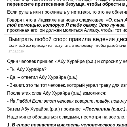
переносите притеснения безумца, чтобы обрести в 
Если ругать или проклинать угнетателя, то это не облег
Говорят, что в Инджиле написано следующее:
«О, сын 
той помощью, которую Я тебе окажу. Это лучше,
проклиная его, он должен молиться Аллаху, чтобы тот и
Выиграть любой спор: правила ведения дис
Если всё же приходится вступать в полемику, чтобы разоблачит
27.02.2020
Один человек пришел к Абу Хурайре (р.а.) и спросил у не
- Ты Абу Хурайра?
- Да, – ответил Абу Хурайра (р.а.).
- Значит, это ты тот человек, который украл траву для и
После этих слов Абу Хурайра (р.а.) взмолился:
- Йа Рабби! Если этот человек говорит правду, помилу
Затем Абу Хурайра (р.а.) произнес:
«Посланник (с.а.с
Надо мягко обращаться с людьми, несмотря на все зло, ч
1. В гневе познается мягкость человеческого хар