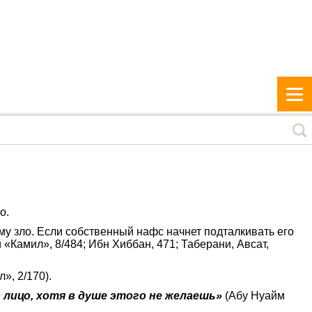
о.
му зло. Если собственный нафс начнет подталкивать его
«Камил», 8/484; Ибн Хиббан, 471; Таберани, Авсат,
», 2/170).
лицо, хотя в душе этого не желаешь»
(Абу Нуайм