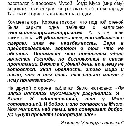
расстался с пророком Мусой. Когда Муса (мир ему)
вернулся в свои края, он рассказал об этом народу.
Так эта история стала известна людям.
Комментаторы Корана говорят, что под той стеной
была зарыта одна табличка с надписью
«Бисмилляхиррахманиррахим»
. А затем шли
такие слова:
«Я удивляюсь тем, кто забывает о
смерти, зная ее неизбежность. Веря в
предопределение, горюют о том, что не
сбылось. Понимают, что подателем удела
является Господь, но беспокоятся о своем
пропитании. Верят в Судный день, но к нему не
готовятся. Зная бренность этого мира и
всего, что в нем есть, так сильно могут к
нему привязаться».
На другой стороне таблички было написано:
«Ля
иляха илляллах Мухаммадун расулюллах. Я -
Аллах. Я единственный, нет у Меня
сотоварищей. И добро, и зло сотворены Мною.
Моя милость над теми, кто совершает добро.
Да будут прокляты творящие зло!»
Из книги "Анваруль-ашикын"