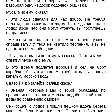
немного отплыли от берега, Хизр (алейхи салям)
разобрал одну из досок лодочной обшивки.
Муса (мир ему) сказал:
- Эти люди сделали для нас добро. Не требуя
оплаты, они взяли нас в лодку. Ты же дырявишь их
лодку, из-за чего они могут утонуть. Ты поступаешь
неправильно.
- Не ты ли говорил, что ни о чем не станешь у меня
спрашивать? У тебя не хватило терпения, и ты не
сдержал своего обещания.
- Я запамятовал и поэтому так сказал. Прости меня, -
ответил Муса (мир ему).
В это время подлетел воробей и сел на борт
корабля. А затем своим гребешком зачерпнул
капельку морской воды.
Святой Хизр (алейхи салям) сказал:
- Знания, которыми мы с тобой обладаем, по
сравнению со знанием Аллаха подобны этой капле
воды по сравнению с морем.
Они сошли с лодки и пошли пешком вдоль берега
моря. На берегу играли дети. Среди них был один