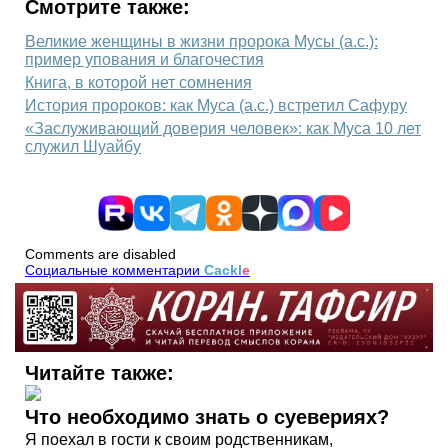
Смотрите также:
Великие женщины в жизни пророка Мусы (а.с.):
пример упования и благочестия
Книга, в которой нет сомнения
История пророков: как Муса (а.с.) встретил Сафуру
«Заслуживающий доверия человек»: как Муса 10 лет
служил Шуайбу
Comments are disabled
Социальные комментарии
Cackl
e
Читайте также:
Что необходимо знать о суевериях?
Я поехал в гости к своим родственникам,