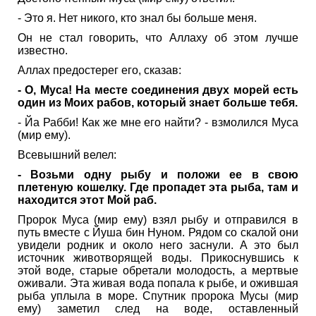
- Это я. Нет никого, кто знал бы больше меня.
Он не стал говорить, что Аллаху об этом лучше
известно.
Аллах предостерег его, сказав:
- О, Муса! На месте соединения двух морей есть
один из Моих рабов, который знает больше тебя.
- Йа Рабби! Как же мне его найти? - взмолился Муса
(мир ему).
Всевышний велел:
- Возьми одну рыбу и положи ее в свою
плетеную кошелку. Где пропадет эта рыба, там и
находится этот Мой раб.
Пророк Муса (мир ему) взял рыбу и отправился в
путь вместе с Йуша бин Нуном. Рядом со скалой они
увидели родник и около него заснули. А это был
источник животворящей воды. Прикоснувшись к
этой воде, старые обретали молодость, а мертвые
оживали. Эта живая вода попала к рыбе, и ожившая
рыба уплыла в море. Спутник пророка Мусы (мир
ему) заметил след на воде, оставленный