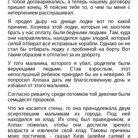
с тобой договаривались, а теперь нашему договору
пришел конец. Я поясню тебе то, о чем ты меня с
нетерпением расспрашивал.
Я продел дыру на днище лодки вот по какой
причине. Хозяева этой лодки, которые не захотели
брать у нас оплату, были бедными людьми. Там, куда
они направлялись, находился один злодей, который
силой отбирал все исправные корабли. Однако он не
стал бы отбирать лодку с пробоиной на борту. Вот
таким образом я отплатил за их доброту.
У того мальчика, которого я убил, родители были
верующими людьми. Став взрослым, этот
непослушный ребенок принудил бы их к неверию. Я
попросил Аллаха дать им благословенную дочь и
избавил от этого мальчика.
Согласно риваяту, среди потомков той девочки были
семьдесят пророков.
Что же касается стены, то она принадлежала двум
осиротевшим мальчикам из города. Под ней
находился их клад. Их отец был праведником, и
Аллах пожелал, чтобы они достигли зрелого
возраста и извлекли свой клад. Таковы причины
моих поступков, - сказал Хизр (алейхи салям) и