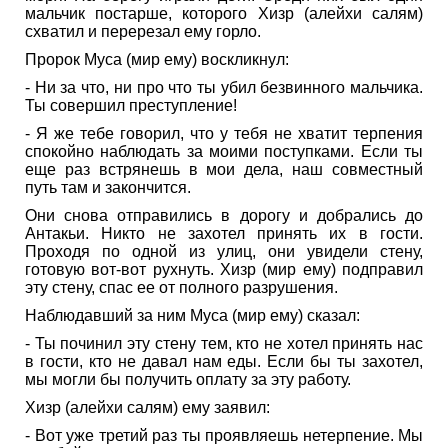
мальчик постарше, которого Хизр (алейхи салям)
схватил и перерезал ему горло.
Пророк Муса (мир ему) воскликнул:
- Ни за что, ни про что ты убил безвинного мальчика.
Ты совершил преступление!
- Я же тебе говорил, что у тебя не хватит терпения
спокойно наблюдать за моими поступками. Если ты
еще раз встрянешь в мои дела, наш совместный
путь там и закончится.
Они снова отправились в дорогу и добрались до
Антакьи. Никто не захотел принять их в гости.
Проходя по одной из улиц, они увидели стену,
готовую вот-вот рухнуть. Хизр (мир ему) подправил
эту стену, спас ее от полного разрушения.
Наблюдавший за ним Муса (мир ему) сказал:
- Ты починил эту стену тем, кто не хотел принять нас
в гости, кто не давал нам еды. Если бы ты захотел,
мы могли бы получить оплату за эту работу.
Хизр (алейхи салям) ему заявил:
- Вот уже третий раз ты проявляешь нетерпение. Мы