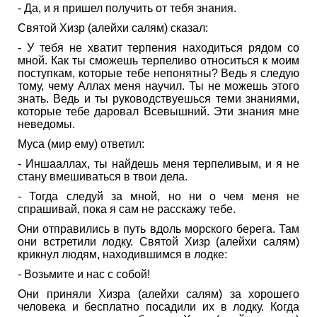
- Да, и я пришел получить от тебя знания.
Святой Хизр (алейхи салям) сказал:
- У тебя не хватит терпения находиться рядом со
мной. Как ты сможешь терпеливо относиться к моим
поступкам, которые тебе непонятны? Ведь я следую
тому, чему Аллах меня научил. Ты не можешь этого
знать. Ведь и ты руководствуешься теми знаниями,
которые тебе даровал Всевышний. Эти знания мне
неведомы.
Муса (мир ему) ответил:
- Иншааллах, ты найдешь меня терпеливым, и я не
стану вмешиваться в твои дела.
- Тогда следуй за мной, но ни о чем меня не
спрашивай, пока я сам не расскажу тебе.
Они отправились в путь вдоль морского берега. Там
они встретили лодку. Святой Хизр (алейхи салям)
крикнул людям, находившимся в лодке:
- Возьмите и нас с собой!
Они приняли Хизра (алейхи салям) за хорошего
человека и бесплатно посадили их в лодку. Когда