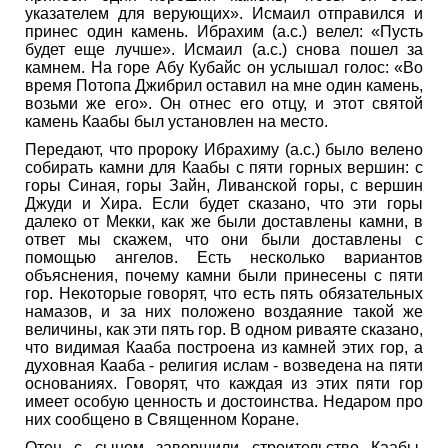
указателем для верующих». Исмаил отправился и
принес один камень. Ибрахим (а.с.) велел: «Пусть
будет еще лучше». Исмаил (а.с.) снова пошел за
камнем. На горе Абу Кубайс он услышал голос: «Во
время Потопа Джибрил оставил на мне один камень,
возьми же его». Он отнес его отцу, и этот святой
камень Каабы был установлен на место.
Передают, что пророку Ибрахиму (а.с.) было велено
собирать камни для Каабы с пяти горных вершин: с
горы Синая, горы Зайн, Ливанской горы, с вершин
Джуди и Хира. Если будет сказано, что эти горы
далеко от Мекки, как же были доставлены камни, в
ответ мы скажем, что они были доставлены с
помощью ангелов. Есть несколько вариантов
объяснения, почему камни были принесены с пяти
гор. Некоторые говорят, что есть пять обязательных
намазов, и за них положено воздаяние такой же
величины, как эти пять гор. В одном риваяте сказано,
что видимая Кааба построена из камней этих гор, а
духовная Кааба - религия ислам - возведена на пяти
основаниях. Говорят, что каждая из этих пяти гор
имеет особую ценность и достоинства. Недаром про
них сообщено в Священном Коране.
Отец с сыном завершили строительство Каабы.