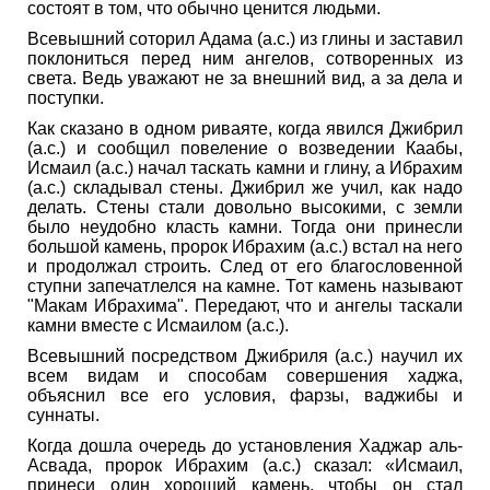
состоят в том, что обычно ценится людьми.
Всевышний соторил Адама (а.с.) из глины и заставил
поклониться перед ним ангелов, сотворенных из
света. Ведь уважают не за внешний вид, а за дела и
поступки.
Как сказано в одном риваяте, когда явился Джибрил
(а.с.) и сообщил повеление о возведении Каабы,
Исмаил (а.с.) начал таскать камни и глину, а Ибрахим
(а.с.) складывал стены. Джибрил же учил, как надо
делать. Стены стали довольно высокими, с земли
было неудобно класть камни. Тогда они принесли
большой камень, пророк Ибрахим (а.с.) встал на него
и продолжал строить. След от его благословенной
ступни запечатлелся на камне. Тот камень называют
"Макам Ибрахима". Передают, что и ангелы таскали
камни вместе с Исмаилом (а.с.).
Всевышний посредством Джибриля (а.с.) научил их
всем видам и способам совершения хаджа,
объяснил все его условия, фарзы, ваджибы и
суннаты.
Когда дошла очередь до установления Хаджар аль-
Асвада, пророк Ибрахим (а.с.) сказал: «Исмаил,
принеси один хороший камень, чтобы он стал