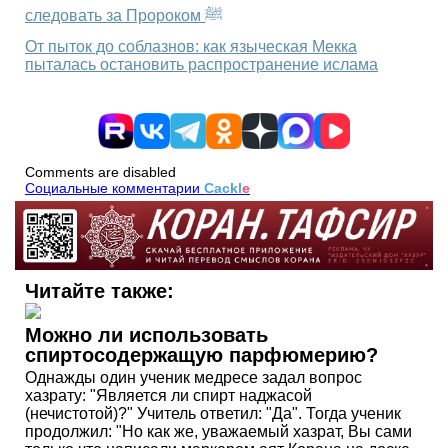
следовать за Пророком ﷺ
От пыток до соблазнов: как языческая Мекка
пыталась остановить распространение ислама
Comments are disabled
Социальные комментарии
Cackl
e
Читайте также:
Можно ли использовать
спиртосодержащую парфюмерию?
Однажды один ученик медресе задал вопрос
хазрату: "Является ли спирт наджасой
(нечистотой)?" Учитель ответил: "Да". Тогда ученик
продолжил: "Но как же, уважаемый хазрат, Вы сами