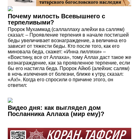
Почему милость Всевышнего с
терпеливыми?
Пророк Мухаммад (саллаллаху алейхи ва саллям)
сказал: – Проявление терпения в начале постигшей
беды увеличивает вознаграждение, а величина его
зависит от тяжести беды. Кто после того, как его
миновала беда, скажет: «Инна лилляхи» –
«Воистину, все от Аллаха», тому Аллах даст такое же
вознаграждение, как за проявленное терпение, если
бы его настигла беда. Пророк Айюб (алейхис салям)
в ночь излечения от болезни, ближе к утру, сказал:
«Ах!». Когда его спросили о причине этого, он
ответил:
Видео дня: как выглядел дом
Посланника Аллаха (мир ему)?