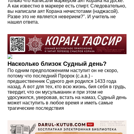
только что написали маркером аят Корана на доске.
А как известно в маркере есть спирт. Следовательно,
вы написали аят Корана нечистотами (наджасой).
Разве это не является неверием?". И учитель не
нашел ответа.
Насколько близок Судный день?
По одним предположениям наступит он не скоро,
потому что последний Пророк (с.а.в.) -
предшественник Судного дня родился 1433 года
назад. А вот для тех, кто всю жизнь, бия себя в грудь,
твердит, что он мусульманин и при этом не
удосужился, уверовав, встать на намаз, Судный день
может наступить в любое время и иметь самые
трагические последствия