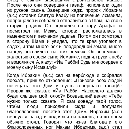
После чего они совершили таваф, исполнили один
из рукнов хаджа. Завершив хадж, пророк Ибрахим
(а.с.) оставил Святую Каабу на попечение Исмаила,
попрощался и собрался отправиться в Шам, на свою
старую родину. Он поднялся на гору Арафат и
посмотрел на Мекку, которая располагалась в
каменистом и песчаном ущелье. Потом он посмотрел
в сторону Шама и увидел, что те края утопают в
садах, и там много рек и плодородной земли, много
народу поселилось на этих землях. Он вспомнил с
жалостью о своем сыне Исмаиле, поднял руки к небу
и взмолился Аллаху: «Йа Рабби! Будь милосерден к
моему сыну Исмаилу!»
Когда Ибрахим (а.с.) сел на верблюда и собрался
поехать, пришло откровение: «Призови всех людей
посещать этот Дом и пусть совершают таваф!»
Пророк же сказал: «Йа Рабби! Насколько далеко
будет слышен мой голос?» Всевышний велел: «Тебе
нужно только сказать, Я сам доведу твой голос,
чтобы люди приходили сюда и получали
благословение, посетив этот Дом». Ибрахим (а.с.)
вернулся назад и поднялся на камень, на котором
обычно стоял. Говорят, что из-за благодати его
благословенных ног Макам Ибрахима (а.с.) стал