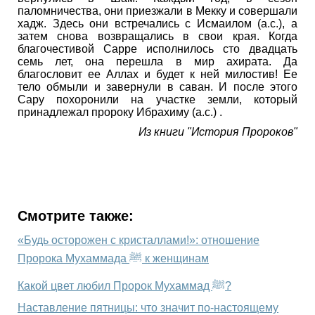
паломничества, они приезжали в Мекку и совершали
хадж. Здесь они встречались с Исмаилом (а.с.), а
затем снова возвращались в свои края. Когда
благочестивой Сарре исполнилось сто двадцать
семь лет, она перешла в мир ахирата. Да
благословит ее Аллах и будет к ней милостив! Ее
тело обмыли и завернули в саван. И после этого
Сару похоронили на участке земли, который
принадлежал пророку Ибрахиму (а.с.) .
Из книги "История Пророков"
Смотрите также:
«Будь осторожен с кристаллами!»: отношение
Пророка Мухаммада ﷺ к женщинам
Какой цвет любил Пророк Мухаммад ﷺ?
Наставление пятницы: что значит по-настоящему