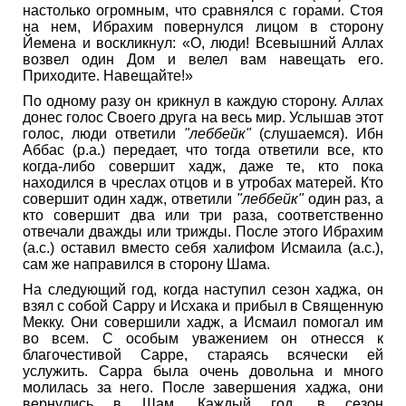
настолько огромным, что сравнялся с горами. Стоя
на нем, Ибрахим повернулся лицом в сторону
Йемена и воскликнул: «О, люди! Всевышний Аллах
возвел один Дом и велел вам навещать его.
Приходите. Навещайте!»
По одному разу он крикнул в каждую сторону. Аллах
донес голос Своего друга на весь мир. Услышав этот
голос, люди ответили
"леббейк"
(слушаемся). Ибн
Аббас (р.а.) передает, что тогда ответили все, кто
когда-либо совершит хадж, даже те, кто пока
находился в чреслах отцов и в утробах матерей. Кто
совершит один хадж, ответили
"леббейк"
один раз, а
кто совершит два или три раза, соответственно
отвечали дважды или трижды. После этого Ибрахим
(а.с.) оставил вместо себя халифом Исмаила (а.с.),
сам же направился в сторону Шама.
На следующий год, когда наступил сезон хаджа, он
взял с собой Сарру и Исхака и прибыл в Священную
Мекку. Они совершили хадж, а Исмаил помогал им
во всем. С особым уважением он отнесся к
благочестивой Сарре, стараясь всячески ей
услужить. Сарра была очень довольна и много
молилась за него. После завершения хаджа, они
вернулись в Шам. Каждый год, в сезон