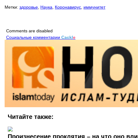
Метки:
здоровье
,
Наука
,
Коронавирус
,
иммунитет
Comments are disabled
Социальные комментарии
Cackl
e
Читайте также:
Произнесение проклятия – на что оно вл