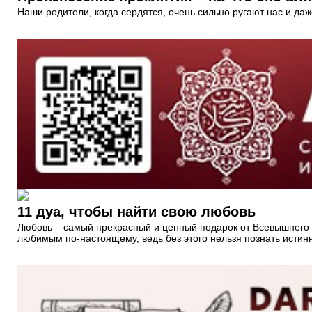
Наши родители, когда сердятся, очень сильно ругают нас и да
11 дуа, чтобы найти свою любовь
Любовь – самый прекрасный и ценный подарок от Всевышнего А
любимым по-настоящему, ведь без этого нельзя познать истинн