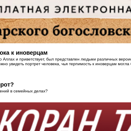
ока к иноверцам
о Аллах и приветствует, был представлен людьми различных вероис
жно увидеть портрет человека, чья терпимость к иноверцам могла 
орот?
шений в семейных делах?