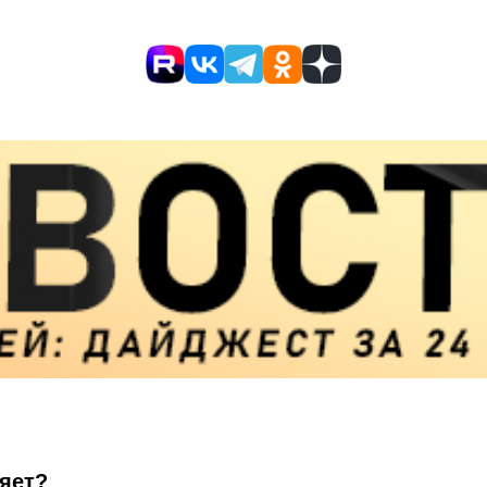
ияет?