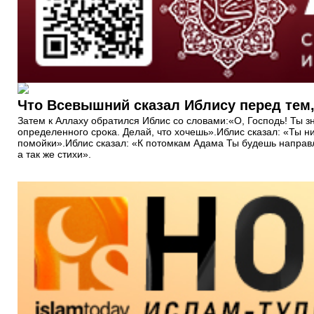
Что Всевышний сказал Иблису перед тем, 
Затем к Аллаху обратился Иблис со словами:«О, Господь! Ты з
определенного срока. Делай, что хочешь».Иблис сказал: «Ты н
помойки».Иблис сказал: «К потомкам Адама Ты будешь направля
а так же стихи».