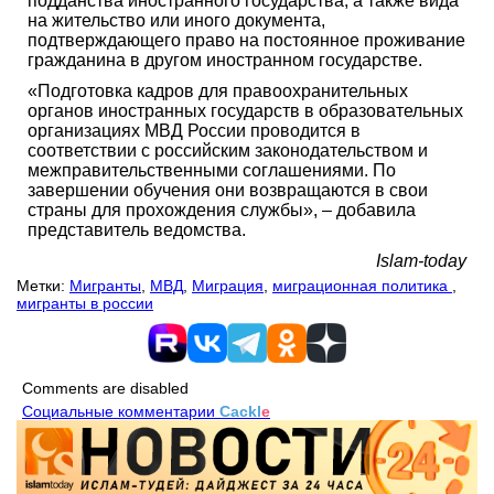
подданства иностранного государства, а также вида
на жительство или иного документа,
подтверждающего право на постоянное проживание
гражданина в другом иностранном государстве.
«Подготовка кадров для правоохранительных
органов иностранных государств в образовательных
организациях МВД России проводится в
соответствии с российским законодательством и
межправительственными соглашениями. По
завершении обучения они возвращаются в свои
страны для прохождения службы», – добавила
представитель ведомства.
Islam-today
Метки:
Мигранты
,
МВД
,
Миграция
,
миграционная политика
,
мигранты в россии
Comments are disabled
Социальные комментарии
Cackl
e