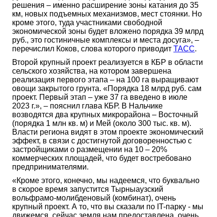
решения – именно расширение зоны катания до 35
км, новых подъемных механизмов, мест стоянки. Но
кроме этого, туда участниками свободной
экономической зоны будет вложено порядка 39 млрд
руб., это гостиничные комплексы и места досуга», –
перечислил Коков, слова которого приводит
ТАСС
.
Второй крупный проект реализуется в КБР в области
сельского хозяйства, на котором завершена
реализация первого этапа – на 100 га выращивают
овощи закрытого грунта. «Порядка 18 млрд руб. сам
проект. Первый этап – уже 37 га введено в июле
2023 г.», – пояснил глава КБР. В Нальчике
возводятся два крупных микрорайона – Восточный
(порядка 1 млн кв. м) и Мей (около 300 тыс. кв. м).
Власти региона видят в этом проекте экономический
эффект, в связи с достигнутой договоренностью с
застройщиками о размещении на 10 – 20%
коммерческих площадей, что будет востребовано
предпринимателями.
«Кроме этого, конечно, мы надеемся, что буквально
в скорое время запустится Тырныаузский
вольфрамо-молибденовый (комбинат), очень
крупный проект. А то, что вы сказали по IT-парку - мы
движемся, сейчас земля нам предоставлена, очень