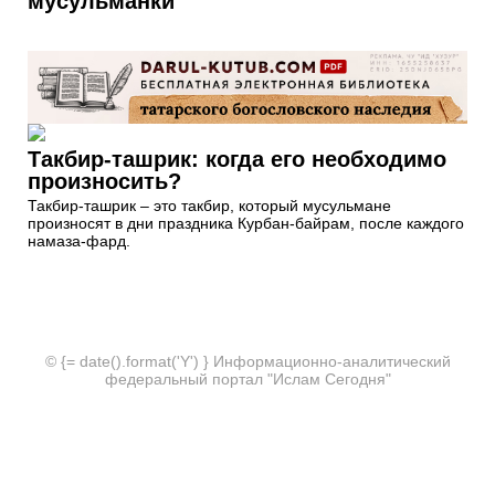
мусульманки
Такбир-ташрик: когда его необходимо
произносить?
Такбир-ташрик – это такбир, который мусульмане
произносят в дни праздника Курбан-байрам, после каждого
намаза-фард.
© {= date().format('Y') } Информационно-аналитический
федеральный портал "Ислам Сегодня"