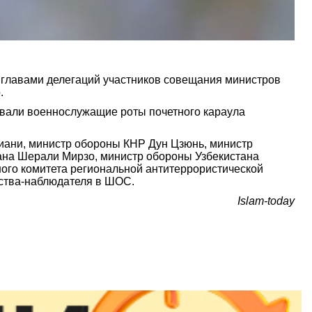
 главами делегаций участников совещания министров
.
овали военнослужащие роты почетного караула
иани, министр обороны КНР Дун Цзюнь, министр
ана Шерали Мирзо, министр обороны Узбекистана
ого комитета региональной антитеррористической
рства-наблюдателя в ШОС.
Islam-today