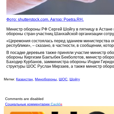
Фото: shutterstock.com. Автор: Poetra.RH.
Министр обороны РФ Сергей Шойгу в пятницу в Астане 
обороны стран-участниц Шанхайской организации сотру
«Церемония состоялась перед зданием министерства о
республики», – сказано, в частности, в сообщении, кот
В посадке деревьев также приняли участие министр о
обороны Киргизии Бактыбек Бекболотов, министр обор
Баходир Курбанов, замминистра обороны Индии Гиридх
структуры ШОС Руслан Мирзаев, а также министр оборо
Метки:
Казахстан
,
Минобороны
,
ШОС
,
Шойгу
Comments are disabled
Социальные комментарии
Cackl
e