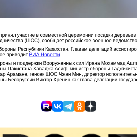
принял участие в совместной церемонии посадки деревьев
дничества (ШОС), сообщает российское военное ведомство
бороны Республики Казахстан. Главам делегаций ассистир
орое приводит
РИА Новости
.
бороны и поддержки Вооруженных сил Ирана Мохаммад Ашт
оны Пакистана Хаваджа Асиф, министр обороны Таджикист
ар Арамане, генсек ШОС Чжан Мин, директор исполнительн
ны Белоруссии Виктор Хренин как глава делегации госуда