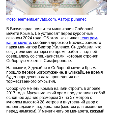
Фото: elements.envato.com. Автор: puhimec.
В Бахчисарае появится мини-копия Соборной
мечети Крыма. Её установят перед курортным
сезоном 2024 года. Об этом, как пишет
телеграм-
канал мечети
, сообщил директор Бахчисарайского
парка миниатюр Виктор Жиленко. Он добавил, что
создатели миниатюры во время работы над ней
совещались со специалистами, которые строили
Соборную мечеть в Симферополе.
Напомним, 8 декабря в Соборной мечети Крыма
прошло первое богослужение, в ближайшее время
будет определена дата проведения ее
торжественного открытия.
Соборную мечеть Крыма начали строить в апреле
2017 года. Мусульманский храм представляет собой
основное здание размером 37 на 37 метров с
куполом высотой 28 метров и внутренний двор с
колоннадами и шадирваном (местом для омовения
перед намазом). У мечети четыре минарета, каждый