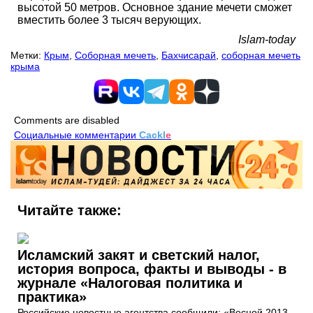
высотой 50 метров. Основное здание мечети сможет
вместить более 3 тысяч верующих.
Islam-today
Метки:
Крым
,
Соборная мечеть
,
Бахчисарай
,
соборная мечеть
крыма
Comments are disabled
Социальные комментарии
Cackl
e
Читайте также:
Исламский закят и светский налог,
история вопроса, факты и выводы - в
журнале «Налоговая политика и
практика»
Российские новостные агентства сообщили: «Весной 2013