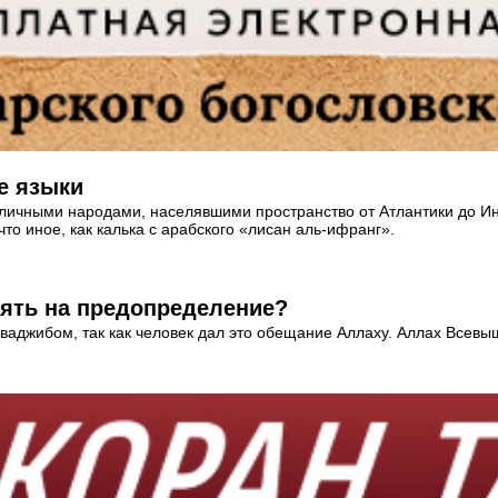
е языки
личными народами, населявшими пространство от Атлантики до Инд
то иное, как калька с арабского «лисан аль-ифранг».
иять на предопределение?
ваджибом, так как человек дал это обещание Аллаху. Аллах Всевышн