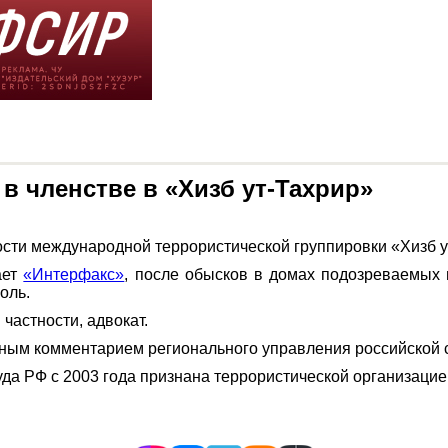
в членстве в «Хизб ут-Тахрир»
ости международной террористической группировки «Хизб у
ает
«Интерфакс»
, после обысков в домах подозреваемых 
оль.
 частности, адвокат.
ьным комментарием регионального управления российской 
да РФ с 2003 года признана террористической организацие