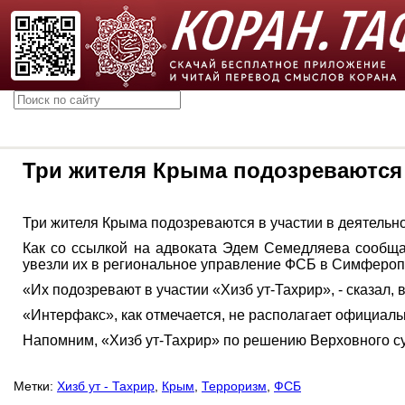
Три жителя Крыма подозреваются 
Три жителя Крыма подозреваются в участии в деятельн
Как со ссылкой на адвоката Эдем Семедляева сообщ
увезли их в региональное управление ФСБ в Симфероп
«Их подозревают в участии «Хизб ут-Тахрир», - сказал, в
«Интерфакс», как отмечается, не располагает официал
Напомним, «Хизб ут-Тахрир» по решению Верховного су
Метки:
Хизб ут - Тахрир
,
Крым
,
Терроризм
,
ФСБ