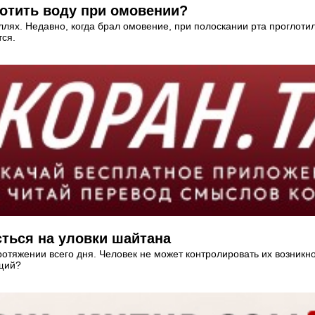
лотить воду при омовении?
х. Недавно, когда брал омовение, при полоскании рта проглотил 
тся.
сться на уловки шайтана
отяжении всего дня. Человек не может контролировать их возникно
ющий?