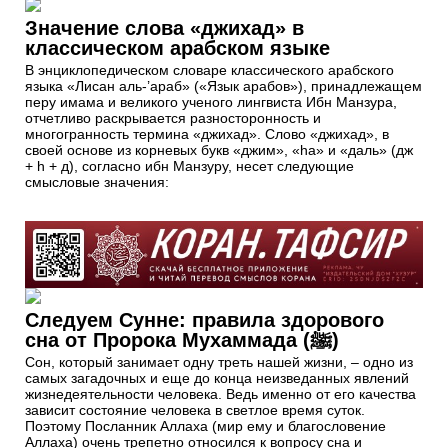
Значение слова «джихад» в
классическом арабском языке
В энциклопедическом словаре классического арабского
языка «Лисан аль-’араб» («Язык арабов»), принадлежащем
перу имама и великого ученого лингвиста Ибн Манзура,
отчетливо раскрывается разносторонность и
многогранность термина «джихад». Слово «джихад», в
своей основе из корневых букв «джим», «hа» и «даль» (дж
+ h + д), согласно ибн Манзуру, несет следующие
смысловые значения:
Следуем Сунне: правила здорового
сна от Пророка Мухаммада (ﷺ)
Сон, который занимает одну треть нашей жизни, – одно из
самых загадочных и еще до конца неизведанных явлений
жизнедеятельности человека. Ведь именно от его качества
зависит состояние человека в светлое время суток.
Поэтому Посланник Аллаха (мир ему и благословение
Аллаха) очень трепетно относился к вопросу сна и