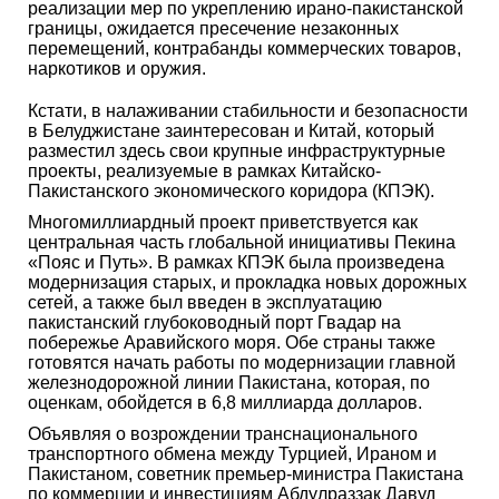
реализации мер по укреплению ирано-пакистанской
границы, ожидается пресечение незаконных
перемещений, контрабанды коммерческих товаров,
наркотиков и оружия.
Кстати, в налаживании стабильности и безопасности
в Белуджистане заинтересован и Китай, который
разместил здесь свои крупные инфраструктурные
проекты, реализуемые в рамках Китайско-
Пакистанского экономического коридора (КПЭК).
Многомиллиардный проект приветствуется как
центральная часть глобальной инициативы Пекина
«Пояс и Путь». В рамках КПЭК была произведена
модернизация старых, и прокладка новых дорожных
сетей, а также был введен в эксплуатацию
пакистанский глубоководный порт Гвадар на
побережье Аравийского моря. Обе страны также
готовятся начать работы по модернизации главной
железнодорожной линии Пакистана, которая, по
оценкам, обойдется в 6,8 миллиарда долларов.
Объявляя о возрождении транснационального
транспортного обмена между Турцией, Ираном и
Пакистаном, советник премьер-министра Пакистана
по коммерции и инвестициям Абдулраззак Давуд