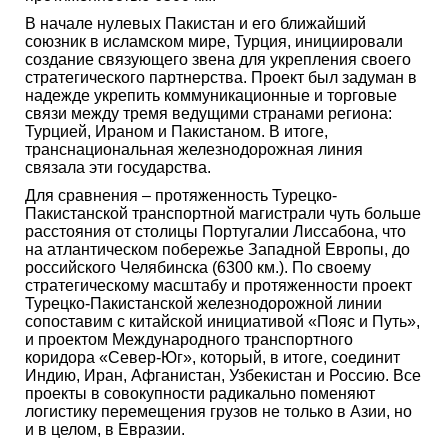
В начале нулевых Пакистан и его ближайший
союзник в исламском мире, Турция, инициировали
создание связующего звена для укрепления своего
стратегического партнерства. Проект был задуман в
надежде укрепить коммуникационные и торговые
связи между тремя ведущими странами региона:
Турцией, Ираном и Пакистаном. В итоге,
транснациональная железнодорожная линия
связала эти государства.
Для сравнения – протяженность Турецко-
Пакистанской транспортной магистрали чуть больше
расстояния от столицы Португалии Лиссабона, что
на атлантическом побережье Западной Европы, до
российского Челябинска (6300 км.). По своему
стратегическому масштабу и протяженности проект
Турецко-Пакистанской железнодорожной линии
сопоставим с китайской инициативой «Пояс и Путь»,
и проектом Международного транспортного
коридора «Север-Юг», который, в итоге, соединит
Индию, Иран, Афганистан, Узбекистан и Россию. Все
проекты в совокупности радикально поменяют
логистику перемещения грузов не только в Азии, но
и в целом, в Евразии.