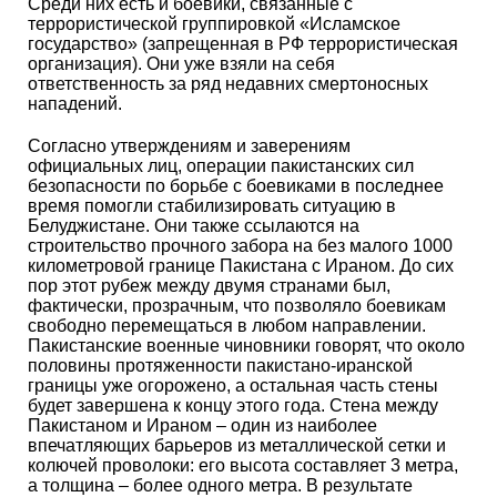
Среди них есть и боевики, связанные с
террористической группировкой «Исламское
государство» (запрещенная в РФ террористическая
организация). Они уже взяли на себя
ответственность за ряд недавних смертоносных
нападений.
Согласно утверждениям и заверениям
официальных лиц, операции пакистанских сил
безопасности по борьбе с боевиками в последнее
время помогли стабилизировать ситуацию в
Белуджистане. Они также ссылаются на
строительство прочного забора на без малого 1000
километровой границе Пакистана с Ираном. До сих
пор этот рубеж между двумя странами был,
фактически, прозрачным, что позволяло боевикам
свободно перемещаться в любом направлении.
Пакистанские военные чиновники говорят, что около
половины протяженности пакистано-иранской
границы уже огорожено, а остальная часть стены
будет завершена к концу этого года. Стена между
Пакистаном и Ираном – один из наиболее
впечатляющих барьеров из металлической сетки и
колючей проволоки: его высота составляет 3 метра,
а толщина – более одного метра. В результате