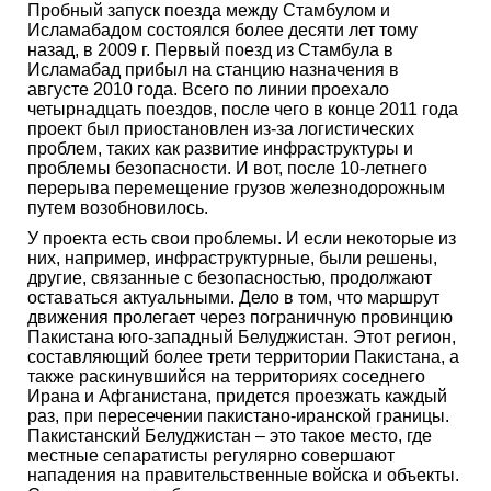
Пробный запуск поезда между Стамбулом и
Исламабадом состоялся более десяти лет тому
назад, в 2009 г. Первый поезд из Стамбула в
Исламабад прибыл на станцию назначения в
августе 2010 года. Всего по линии проехало
четырнадцать поездов, после чего в конце 2011 года
проект был приостановлен из-за логистических
проблем, таких как развитие инфраструктуры и
проблемы безопасности. И вот, после 10-летнего
перерыва перемещение грузов железнодорожным
путем возобновилось.
У проекта есть свои проблемы. И если некоторые из
них, например, инфраструктурные, были решены,
другие, связанные с безопасностью, продолжают
оставаться актуальными. Дело в том, что маршрут
движения пролегает через пограничную провинцию
Пакистана юго-западный Белуджистан. Этот регион,
составляющий более трети территории Пакистана, а
также раскинувшийся на территориях соседнего
Ирана и Афганистана, придется проезжать каждый
раз, при пересечении пакистано-иранской границы.
Пакистанский Белуджистан – это такое место, где
местные сепаратисты регулярно совершают
нападения на правительственные войска и объекты.