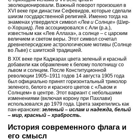
эволюционировали. Важный поворот произошел в
XVI веке при династии Сефевидов, которые сделали
шиизм государственной религией. Именно тогда на
знаменах утвердился символ
«Лев и Солнце»
(Шир-
о-Хоршид). Лев ассоциировался с Али (р.а.),
известным как «Лев Аллаха», а солнце – с царским
величием и светом веры. Этот символ сочетал
древнеперсидские астрологические мотивы (Солнце
во Льве) с шиитской традицией.
В XIX веке при Каджарах цвета зеленый и красный
добавили как обрамление к белому полотнищу со
львом и солнцем. После Конституционной
революции 1905–1911 годов 14 августа 1905 года
был официально принят горизонтальный триколор
зеленого, белого и красного цветов с «Львом и
Солнцем» в центре. Этот вариант с небольшими
изменениями (включая корону при Пахлави)
использовался до 1979 года. Цвета закрепились как
пан-иранские:
зеленый – ислам и надежда, белый
– мир, красный – храбрость.
История современного флага и
его смысл