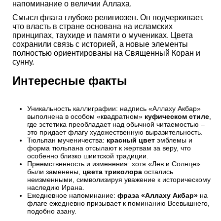
напоминание о величии Аллаха.
Смысл флага глубоко религиозен. Он подчеркивает,
что власть в стране основана на исламских
принципах, таухиде и памяти о мучениках. Цвета
сохранили связь с историей, а новые элементы
полностью ориентированы на Священный Коран и
сунну.
Интересные факты
Уникальность каллиграфии: надпись «Аллаху Акбар»
выполнена в особом «квадратном»
куфическом стиле
,
где эстетика преобладает над обычной читаемостью –
это придает флагу художественную выразительность.
Тюльпан мученичества:
красный цвет
эмблемы и
форма тюльпана отсылают к жертвам за веру, что
особенно близко шиитской традиции.
Преемственность и изменения: хотя «Лев и Солнце»
были заменены,
цвета триколора
остались
неизменными, символизируя уважение к историческому
наследию Ирана.
Ежедневное напоминание:
фраза «Аллаху Акбар»
на
флаге ежедневно призывает к поминанию Всевышнего,
подобно азану.