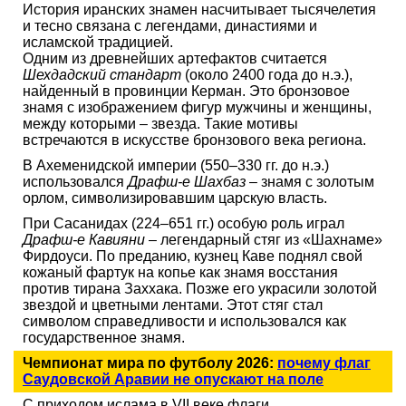
История иранских знамен насчитывает тысячелетия
и тесно связана с легендами, династиями и
исламской традицией.
Одним из древнейших артефактов считается
Шехдадский стандарт
(около 2400 года до н.э.),
найденный в провинции Керман. Это бронзовое
знамя с изображением фигур мужчины и женщины,
между которыми – звезда. Такие мотивы
встречаются в искусстве бронзового века региона.
В Ахеменидской империи (550–330 гг. до н.э.)
использовался
Драфш-е Шахбаз
– знамя с золотым
орлом, символизировавшим царскую власть.
При Сасанидах (224–651 гг.) особую роль играл
Драфш-е Кавияни
– легендарный стяг из «Шахнаме»
Фирдоуси. По преданию, кузнец Каве поднял свой
кожаный фартук на копье как знамя восстания
против тирана Заххака. Позже его украсили золотой
звездой и цветными лентами. Этот стяг стал
символом справедливости и использовался как
государственное знамя.
Чемпионат мира по футболу 2026:
почему флаг
Саудовской Аравии не опускают на поле
С приходом ислама в VII веке флаги