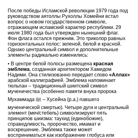
После победы Исламской революции 1979 года под
руководством аятоллы Рухоллы Хомейни встал
вопрос о новом государственном символе,
отражающем исламский характер республики. 29
июля 1980 года был утвержден нынешний флаг.
Фон флага остался прежним. Это триколор равных
горизонтальных полос: зеленой, белой и красной.
Однако центральный символ и дополнительные
элементы радикально изменились:
• В центре белой полосы размещена
красная
эмблема
, созданная архитектором Хамидом
Надими. Она стилизованно передает слово
«Аллах»
арабской каллиграфией. Эмблема напоминает
тюльпан – традиционный шиитский символ
мученичества (особенно памяти внука пророка
Мухаммада ﷺ – Хусейна (р.а.) павшего
мученической смертью). Четыре дуги и центральный
элемент (меч/стебель) символизируют пять
принципов шиизма: таухид (единобожие),
справедливость, пророчество, имамат и
воскрешение. Эмблема также может
восприниматься как изображение глобуса или