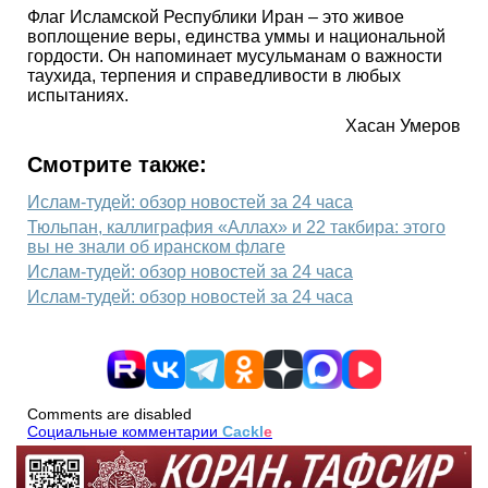
Флаг Исламской Республики Иран – это живое
воплощение веры, единства уммы и национальной
гордости. Он напоминает мусульманам о важности
таухида, терпения и справедливости в любых
испытаниях.
Хасан Умеров
Смотрите также:
Ислам-тудей: обзор новостей за 24 часа
Тюльпан, каллиграфия «Аллах» и 22 такбира: этого
вы не знали об иранском флаге
Ислам-тудей: обзор новостей за 24 часа
Ислам-тудей: обзор новостей за 24 часа
Comments are disabled
Социальные комментарии
Cackl
e