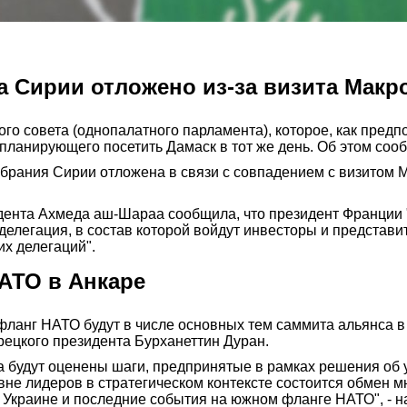
а Сирии отложено из-за визита Макр
о совета (однопалатного парламента), которое, как предп
планирующего посетить Дамаск в тот же день. Об этом сооб
собрания Сирии отложена в связи с совпадением с визитом 
дента Ахмеда аш-Шараа сообщила, что президент Франции "
делегация, в состав которой войдут инвесторы и представи
их делегаций".
АТО в Анкаре
ланг НАТО будут в числе основных тем саммита альянса в 
ецкого президента Бурханеттин Дуран.
а будут оценены шаги, предпринятые в рамках решения об 
вне лидеров в стратегическом контексте состоится обмен м
а Украине и последние события на южном фланге НАТО", - н