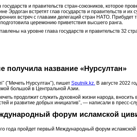
 государств и правительств стран-союзников, которое про
ине Эрдоган встретят глав государств и правительств и их 
ронних встреч с главами делегаций стран НАТО. Прибудет 
 подготовила церемонию приветствия высшего ранга.
ставлены на уровне глава государств и правительств 32 стр
не получила название «Нурсултан»
і" ("Мечеть Нурсултан"), пишет
Sputnik.kz.
В августе 2022 г
амой большой в Центральной Азии.
четь продолжит служить духовной жизни народа, вносить 
тей и развитие добрых инициатив", — написали в пресс-сл
еждународный форум исламской цив
6-го года пройдет первый Международный форум исламской