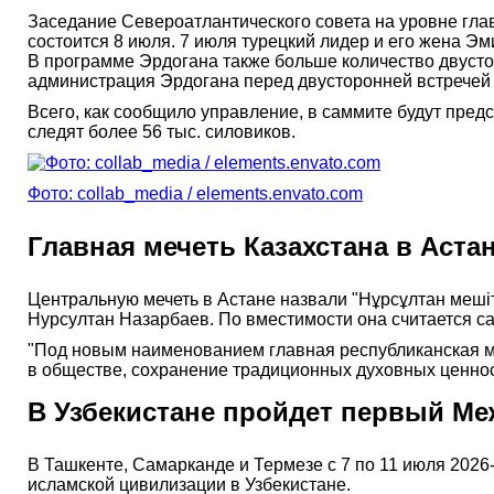
Заседание Североатлантического совета на уровне глав
состоится 8 июля. 7 июля турецкий лидер и его жена Эм
В программе Эрдогана также больше количество двусто
администрация Эрдогана перед двусторонней встречей
Всего, как сообщило управление, в саммите будут пред
следят более 56 тыс. силовиков.
Фото: collab_media / elements.envato.com
Главная мечеть Казахстана в Аста
Центральную мечеть в Астане назвали "Нұрсұлтан мешіт
Нурсултан Назарбаев. По вместимости она считается с
"Под новым наименованием главная республиканская ме
в обществе, сохранение традиционных духовных ценнос
В Узбекистане пройдет первый М
В Ташкенте, Самарканде и Термезе с 7 по 11 июля 202
исламской цивилизации в Узбекистане.