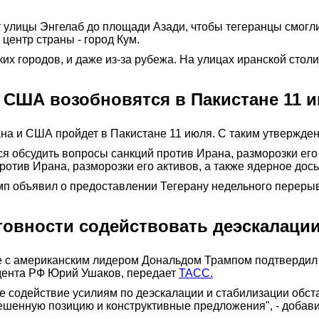
 улицы Энгелаб до площади Азади, чтобы тегеранцы смогли
 центр страны - город Кум.
ких городов, и даже из-за рубежа. На улицах иранской стол
 США возобновятся в Пакистане 11 
а и США пройдет в Пакистане 11 июля. С таким утвержден
ся обсудить вопросы санкций против Ирана, разморозки его
ротив Ирана, разморозки его активов, а также ядерное дос
мп объявил о предоставлении Тегерану недельного перерыв
товности содействовать деэскалации
 с американским лидером Дональдом Трампом подтвердил г
дента РФ Юрий Ушаков, передает
ТАСС.
 содействие усилиям по деэскалации и стабилизации обстан
вешенную позицию и конструктивные предложения", - добав