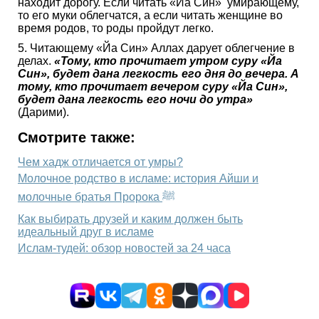
находит дорогу. Если читать «Йа Син» умирающему,
то его муки облегчатся, а если читать женщине во
время родов, то роды пройдут легко.
5. Читающему «Йа Син» Аллах дарует облегчение в
делах.
«Тому, кто прочитает утром суру «Йа
Син», будет дана легкость его дня до вечера. А
тому, кто прочитает вечером суру «Йа Син»,
будет дана легкость его ночи до утра»
(Дарими).
Смотрите также:
Чем хадж отличается от умры?
Молочное родство в исламе: история Айши и
молочные братья Пророка ﷺ
Как выбирать друзей и каким должен быть
идеальный друг в исламе
Ислам-тудей: обзор новостей за 24 часа