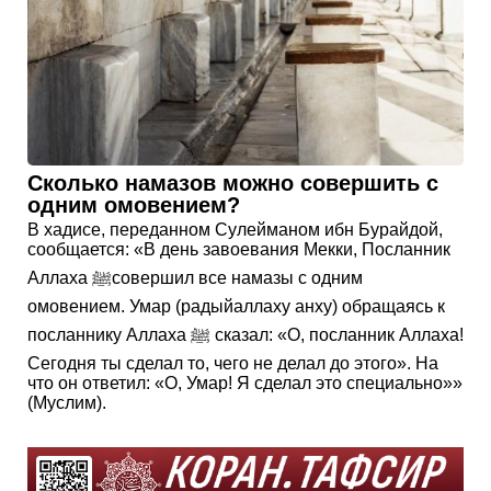
Сколько намазов можно совершить с
одним омовением?
В хадисе, переданном Сулейманом ибн Бурайдой,
сообщается: «В день завоевания Мекки, Посланник
Аллаха ﷺсовершил все намазы с одним
омовением. Умар (радыйаллаху анху) обращаясь к
посланнику Аллаха ﷺ сказал: «О, посланник Аллаха!
Сегодня ты сделал то, чего не делал до этого». На
что он ответил: «О, Умар! Я сделал это специально»»
(Муслим).