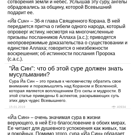
сотворения земли и небес. Услышав эту суру, ангелы
обрадовались за общину, которой Всевышний
подарит ее.
«Йа Син»
– 36-я глава Священного Корана. В ней
передается притча о гибели одного народа, который
опроверг истину, несмотря на многочисленные
призывы посланников Аллаха (а.с.); приводятся
неопровержимые доказательства о существовании и
единстве Аллаха; говорится о неизбежности
воскрешения; об истинности послания Пророка
(с.а.с.).
"Йа Син": что об этой суре должен знать
мусульманин?
Сура Йа Син – это призыв к человечеству обратить свое
внимание и поразмышлять над Кораном и Вселенной,
которая является воплощением Его силы и мудрости. В
этой статье приведены 6 аспектов, раскрывающих суть
этих двух чудес Всевышнего.
15.01.2019
40934
«Йа Син» – очень значимая сура в жизни
верующего, в ней Его благословение в обоих мирах.
Ее читают для душевного успокоения как живых, так
и покойных. Помимо этого, сура «Йа Син» обладает