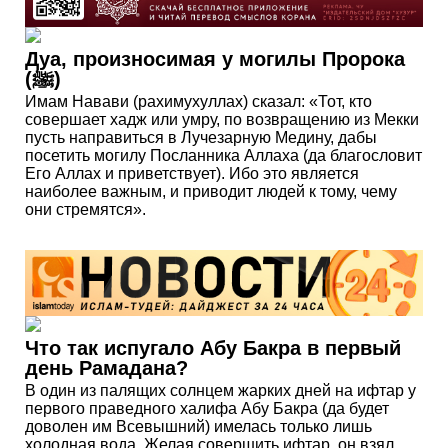
Дуа, произносимая у могилы Пророка
(ﷺ)
Имам Навави (рахимухуллах) сказал: «Тот, кто
совершает хадж или умру, по возвращению из Мекки
пусть направиться в Лучезарную Медину, дабы
посетить могилу Посланника Аллаха (да благословит
Его Аллах и приветствует). Ибо это является
наиболее важным, и приводит людей к тому, чему
они стремятся».
Что так испугало Абу Бакра в первый
день Рамадана?
В один из палящих солнцем жарких дней на ифтар у
первого праведного халифа Абу Бакра (да будет
доволен им Всевышний) имелась только лишь
холодная вода. Желая совершить ифтар, он взял