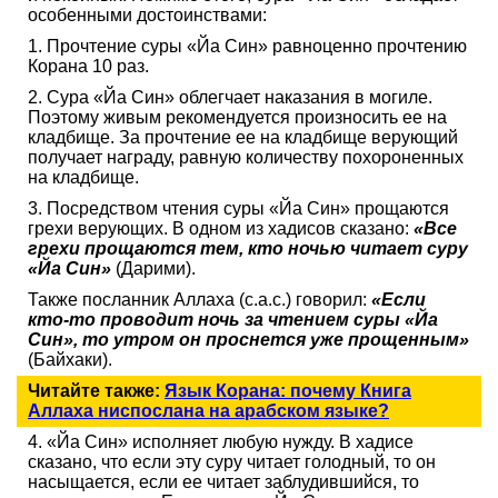
особенными достоинствами:
1. Прочтение суры «Йа Син» равноценно прочтению
Корана 10 раз.
2. Сура «Йа Син» облегчает наказания в могиле.
Поэтому живым рекомендуется произносить ее на
кладбище. За прочтение ее на кладбище верующий
получает награду, равную количеству похороненных
на кладбище.
3. Посредством чтения суры «Йа Син» прощаются
грехи верующих. В одном из хадисов сказано:
«Все
грехи прощаются тем, кто ночью читает суру
«Йа Син»
(Дарими).
Также посланник Аллаха (с.а.с.) говорил:
«Если
кто-то проводит ночь за чтением суры «Йа
Син», то утром он проснется уже прощенным»
(Байхаки).
Читайте также:
Язык Корана: почему Книга
Аллаха ниспослана на арабском языке?
4. «Йа Син» исполняет любую нужду. В хадисе
сказано, что если эту суру читает голодный, то он
насыщается, если ее читает заблудившийся, то