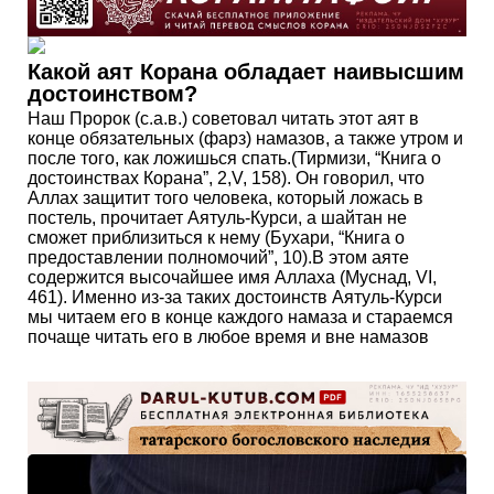
Какой аят Корана обладает наивысшим
достоинством?
Наш Пророк (с.а.в.) советовал читать этот аят в
конце обязательных (фарз) намазов, а также утром и
после того, как ложишься спать.(Тирмизи, “Книга о
достоинствах Корана”, 2,V, 158). Он говорил, что
Аллах защитит того человека, который ложась в
постель, прочитает Аятуль-Курси, а шайтан не
сможет приблизиться к нему (Бухари, “Книга о
предоставлении полномочий”, 10).В этом аяте
содержится высочайшее имя Аллаха (Муснад, VI,
461). Именно из-за таких достоинств Аятуль-Курси
мы читаем его в конце каждого намаза и стараемся
почаще читать его в любое время и вне намазов