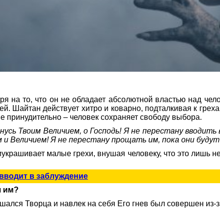
я на то, что он не обладает абсолютной властью над челов
ей. Шайтан действует хитро и коварно, подталкивая к греха
не принудительно – человек сохраняет свободу выбора.
усь Твоим Величием, о Господь! Я не перестану вводить в
и Величием! Я не перестану прощать им, пока они будут
украшивает малые грехи, внушая человеку, что это лишь н
 вводит в заблуждение
я им?
шался Творца и навлек на себя Его гнев был совершен из-