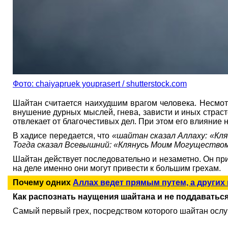
Фото: chaiyapruek youprasert / shutterstock.com
Шайтан считается наихудшим врагом человека. Несмотр
внушение дурных мыслей, гнева, зависти и иных страст
отвлекает от благочестивых дел. При этом его влияние 
В хадисе передается, что
«шайтан сказал Аллаху: «Клян
Тогда сказал Всевышний: «Клянусь Моим Могуществом 
Шайтан действует последовательно и незаметно. Он при
на деле именно они могут привести к большим грехам.
Почему одних
Аллах ведет прямым путем, а других
Как распознать наущения шайтана и не поддаватьс
Самый первый грех, посредством которого шайтан ослу