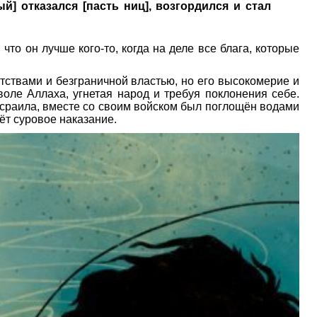
] отказался [пасть ниц], возгордился и стал
то он лучше кого-то, когда на деле все блага, которые
ствами и безграничной властью, но его высокомерие и
воле Аллаха, угнетая народ и требуя поклонения себе.
Исраила, вместе со своим войском был поглощён водами
дёт суровое наказание.