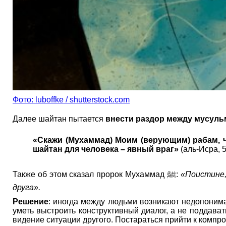
Фото: luboffke / shutterstock.com
Далее шайтан пытается
внести раздор между мусул
«Скажи (Мухаммад) Моим (верующим) рабам, 
шайтан для человека – явный враг»
(аль-Исра, 5
Также об этом сказал пророк Мухаммад ﷺ:
«Поистине,
друга».
Решение
: иногда между людьми возникают недопонима
уметь выстроить конструктивный диалог, а не поддават
видение ситуации другого. Постараться прийти к компро