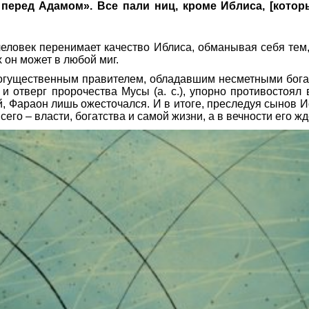
перед Адамом». Все пали ниц, кроме Иблиса, [который
еловек перенимает качество Иблиса, обманывая себя тем, ч
 он может в любой миг.
гущественным правителем, обладавшим несметными богат
 и отверг пророчества Мусы (а. с.), упорно противостоял 
, Фараон лишь ожесточался. И в итоге, преследуя сынов 
его – власти, богатства и самой жизни, а в вечности его ж