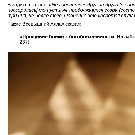
В хадисе сказано:
«Не гневайтесь друг на друга (не пи
поссорились] то пусть не продолжается ссора (сост
три дня, не более того. Особенно это касается случ
Также Всевышний Аллах сказал:
«Прощение ближе к богобоязненности. Не забы
237).