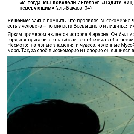
«И тогда Мы повелели ангелам: «Падите ниц 
неверующим»
(аль-Бакара, 34).
Решение
: важно помнить, что проявляя высокомерие ч
есть у человека – по милости Всевышнего и лишиться их
Ярким примером является история Фараона. Он был мо
гордыня привели его к гибели: он объявил себя богом
Несмотря на явные знамения и чудеса, явленные Мусой
моря. Так, за своё высокомерие и неверие он лишился вс