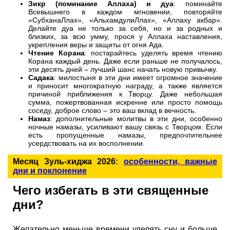
Зикр (поминание Аллаха) и дуа
: поминайте
Всевышнего в каждом мгновении, повторяйте
«СубханаЛлах», «АльхамдулиЛлах», «Аллаху акбар».
Делайте дуа не только за себя, но и за родных и
близких, за всю умму, прося у Аллаха наставления,
укрепления веры и защиты от огня Ада.
Чтение Корана
: постарайтесь уделять время чтению
Корана каждый день. Даже если раньше не получалось,
эти десять дней – лучший шанс начать новую привычку.
Садака
: милостыня в эти дни имеет огромное значение
и приносит многократную награду, а также является
причиной приближения к Творцу. Даже небольшая
сумма, пожертвованная искренне или просто помощь
соседу, доброе слово – это ваш вклад в вечность.
Намаз
: дополнительные молитвы в эти дни, особенно
ночные намазы, усиливают вашу связь с Творцом. Если
есть пропущенные намазы, предпочтительнее
усердствовать на их восполнении.
Месяц Зуль-хиджа 2026:
особенности, важные
дни и поклонение
Чего избегать в эти священные
дни?
Желательно меньше времени уделять сну и больше