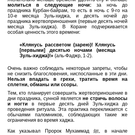
молиться в следующие ночи:
за ночь до
праздника Курбан-байрам, то есть в ночь с 9-го на
10-е месяца Зуль-хиджа, и десять ночей до
праздника жертвоприношения (первые десять ночей
месяца Зуль-хиджа). В Коране подчеркивается
особая ценность этого времени:
«Клянусь рассветом (зарею)! Клянусь
[первыми] десятью ночами (месяца
Зуль-хиджа)!»
(аль-Фаджр, 1-2).
Очень важно соблюдать некоторые запреты, чтобы
не снизить благословения, ниспосланные в эти дни.
Нельзя впадать в грехи, тратить время на
сплетни, обманы или ссоры.
Тем, кто планирует совершить жертвоприношение в
дни праздника, сунной является
не стричь волосы
и ногти
в первые десять дней Зуль‑хиджа до
проведения ритуала. Эта практика перекликается с
обычаями паломников, соблюдающих такие же
ограничения во время хаджа.
Как указывал Пророк Мухаммад ﷺ, в начале