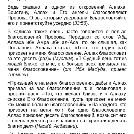
Ведь сказано в одном из откровений Аллаха:
Воистину, Аллах и Его ангелы благословляют
Пророка. О вы, которые уверовали! Благословляйте
его и приветствуйте усердно (
33:56
).
В хадисах также очень часто говорится о пользе
благословений Пророка. Передают со слов 'Абд
Аллаха ибн Амра ибн ал-'Аса что он слышал, как
Посланник Аллаха сказал: «Того, кто (один раз)
призовет на меня благословение, Аллах благословит
за это десять (раз)» (
Муслим
). «В Судный день тот из
людей ближе ко мне, кто больше всех призывал на
меня благословение» (
от Ибн Мас'уда, привел
Тирмизи
).
«Призывайте на меня благословения, дабы и Аллах
призвал на вас благословение, т. е. помиловал и
простил вас». «Тот, кто желает близости к Аллаху,
снискав Его благоволение, пусть призовет на меня
как можно больше благословений». «На каждого, кто
призовет на меня хотя бы одно благословение,
Аллах призовет десять благословений, возвысит его
степень в десять раз и запишет на скрижалях десять
благих дел» (
Наса'й, Асбахани
).