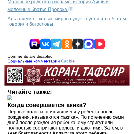
Молочное родство в исламе: история Айши и
молочные братья Пророка ﷺ
Аль‑алямин: сколько миров существует и что об этом
говорили богословы
Comments are disabled
Социальные комментарии
Cackl
e
Читайте также:
Когда совершается акика?
Первые волосы, появившиеся у ребенка после
рождения, называются «акика». По истечению семи
дней после рождения ребенка, ему стригут или
полностью состригают волосы и дают имя. Затем, в
знак благодарности Аллаху за этого ребенка,