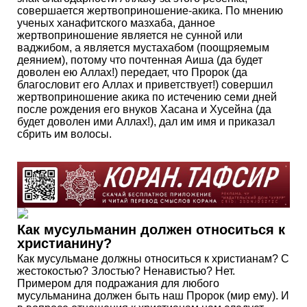
совершается жертвоприношение-акика. По мнению
ученых ханафитского мазхаба, данное
жертвоприношение является не сунной или
ваджибом, а является мустахабом (поощряемым
деянием), потому что почтенная Аиша (да будет
доволен ею Аллах!) передает, что Пророк (да
благословит его Аллах и приветствует!) совершил
жертвоприношение акика по истечению семи дней
после рождения его внуков Хасана и Хусейна (да
будет доволен ими Аллах!), дал им имя и приказал
сбрить им волосы.
Как мусульманин должен относиться к
христианину?
Как мусульмане должны относиться к христианам? С
жестокостью? Злостью? Ненавистью? Нет.
Примером для подражания для любого
мусульманина должен быть наш Пророк (мир ему). И