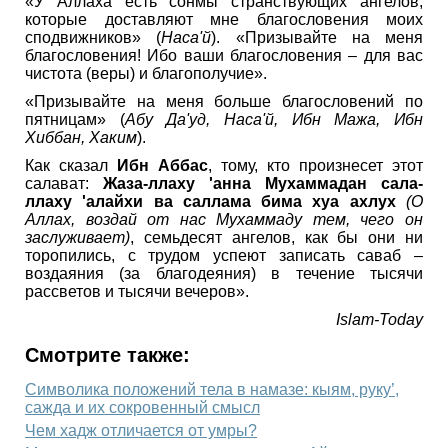
«У Аллаха есть сонмы странствующих ангелов,
которые доставляют мне благословения моих
сподвижников» (
Наса'й
). «Призывайте на меня
благословения! Ибо ваши благословения – для вас
чистота (веры) и благополучие».
«Призывайте на меня больше благословений по
пятницам» (
Абу Да'уд, Наса'й, Ибн Мажа, Ибн
Хиббан, Хаким
).
Как сказал
Ибн Аббас
, тому, кто произнесет этот
салават:
Жаза-ллаху 'анна Мухаммадан сала-
ллаху 'алайхи ва саллама бима хуа ахлух
(О
Аллах, воздай от нас Мухаммаду тем, чего он
заслуживает)
, семьдесят ангелов, как бы они ни
торопились, с трудом успеют записать саваб –
воздаяния (за благодеяния) в течение тысячи
рассветов и тысячи вечеров».
Islam-Today
Смотрите также:
Символика положений тела в намазе: кыям, руку’,
сажда и их сокровенный смысл
Чем хадж отличается от умры?