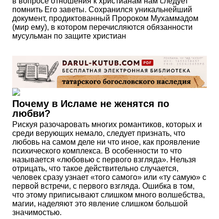
в вопросе отношения к христианам нам следует
помнить Его заветы. Сохранился уникальнейший
документ, продиктованный Пророком Мухаммадом
(мир ему), в котором перечисляются обязанности
мусульман по защите христиан
Почему в Исламе не женятся по
любви?
Рискуя разочаровать многих романтиков, которых и
среди верующих немало, следует признать, что
любовь на самом деле ни что иное, как проявление
психического комплекса. В особенности то что
называется «любовью с первого взгляда». Нельзя
отрицать, что такое действительно случается,
человек сразу узнает «того самого» или «ту самую» с
первой встречи, с первого взгляда. Ошибка в том,
что этому приписывают слишком много волшебства,
магии, наделяют это явление слишком большой
значимостью.