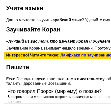
Учите языки
Давно мечтаете выучить
арабский язык
? Уделяйте ему 
Заучивайте Коран
«Лучший из вас тот, кто изучает Коран и обучает
Заучивание Корана занимает немало времени. Поэтому 
Интересно! Читайте также:
Лайфхаки по заучиванию
Пишите
Если Господь наделил вас талантом к
писательству
, о
таланты, дарованные Всевышним.
Что говорил Пророк (мир ему) о поэзии?
В современном мире можно встретить различные мнения по эт
16.07.2019