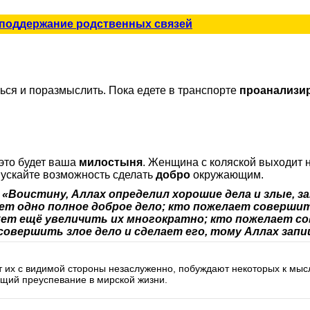
 поддержание родственных связей
ься и поразмыслить. Пока едете в транспорте
проанализи
 это будет ваша
милостыня
. Женщина с коляской выходит 
пускайте возможность сделать
добро
окружающим.
:
«Воистину, Аллах определил хорошие дела и злые, 
шет одно полное доброе дело; кто пожелает совершит
ет ещё увеличить их многократно; кто пожелает сов
совершить злое дело и сделает его, тому Аллах запи
 их с видимой стороны незаслуженно, побуждают некоторых к мысл
зящий преуспевание в мирской жизни.