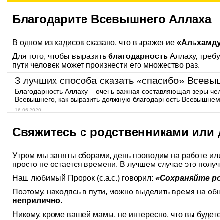
Благодарите Всевышнего Аллаха
В одном из хадисов сказано, что выражение
«Альхамд
Для того, чтобы выразить
благодарность
Аллаху, требу
пути человек может произнести его множество раз.
3 лучших способа сказать «спасибо» Всев
Благодарность Аллаху – очень важная составляющая веры чело
Всевышнего, как выразить должную благодарность Всевышне
16.06.2020
Свяжитесь с родственниками или
Утром мы заняты сборами, день проводим на работе ил
просто не остается времени. В лучшем случае это полу
Наш любимый Пророк (с.а.с.) говорил:
«Сохраняйте ро
Поэтому, находясь в пути, можно выделить время на об
неприлично
.
Никому, кроме вашей мамы, не интересно, что вы будете 