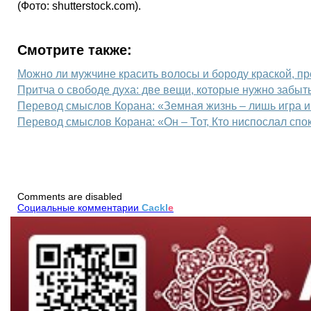
(Фото: shutterstock.com).
Смотрите также:
Можно ли мужчине красить волосы и бороду краской, п
Притча о свободе духа: две вещи, которые нужно забыть
Перевод смыслов Корана: «Земная жизнь – лишь игра и
Перевод смыслов Корана: «Он – Тот, Кто ниспослал спо
Comments are disabled
Социальные комментарии
Cackl
e