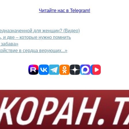
Читайте нас в Telegram!
редназначенной для женщин? (Видео)
, и две – которые нужно помнить
 забава»
койствие в сердца верующих...»