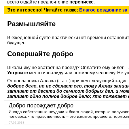
всего отдайте предпочтение
переписке
.
Это интересно! Читайте также:
Благое воздаяние за
Размышляйте
В ежедневной суете практически нет времени остановит
будущее.
Совершайте добро
Школьнику не хватает на проезд? Оплатите ему билет –
Уступите
место инвалиду или пожилому человеку. Не у
От посланника Аллаха (с.а.с.) пришел следующий хадис
доброе дело, но не сделает его, тому Аллах запи
запишет от десяти до семисот добрых дел, и мож
запишет одно полное доброе дело; кто пожелает 
Добро порождает добро
Иногда собственные неудачи и блага людей, которые получают
человека, что нравственность – это изжиток прошлого, тормо
07.02.2018