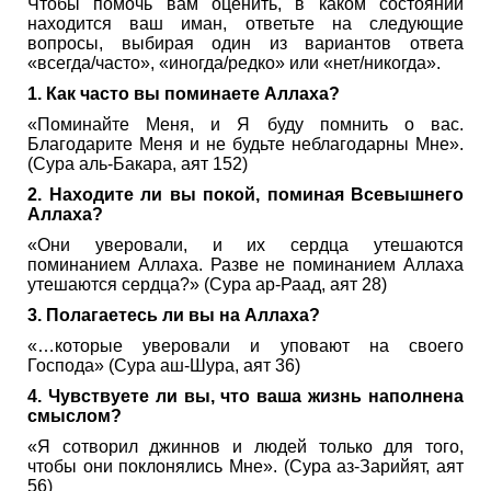
Чтобы помочь вам оценить, в каком состоянии
находится ваш иман, ответьте на следующие
вопросы, выбирая один из вариантов ответа
«всегда/часто», «иногда/редко» или «нет/никогда».
1. Как часто вы поминаете Аллаха?
«Поминайте Меня, и Я буду помнить о вас.
Благодарите Меня и не будьте неблагодарны Мне».
(Сура аль-Бакара, аят 152)
2. Находите ли вы покой, поминая Всевышнего
Аллаха?
«Они уверовали, и их сердца утешаются
поминанием Аллаха. Разве не поминанием Аллаха
утешаются сердца?» (Сура ар-Раад, аят 28)
3. Полагаетесь ли вы на Аллаха?
«…которые уверовали и уповают на своего
Господа» (Сура аш-Шура, аят 36)
4. Чувствуете ли вы, что ваша жизнь наполнена
смыслом?
«Я сотворил джиннов и людей только для того,
чтобы они поклонялись Мне». (Сура аз-Зарийят, аят
56)