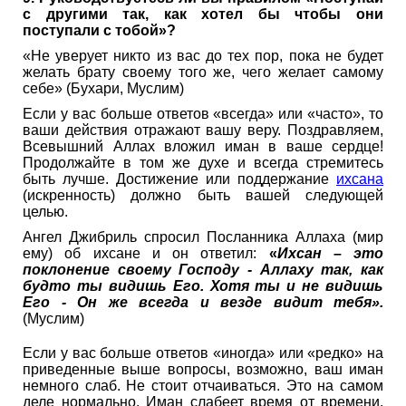
с другими так, как хотел бы чтобы они
поступали с тобой»?
«Не уверует никто из вас до тех пор, пока не будет
желать брату своему того же, чего желает самому
себе» (Бухари, Муслим)
Если у вас больше ответов «всегда» или «часто», то
ваши действия отражают вашу веру. Поздравляем,
Всевышний Аллах вложил иман в ваше сердце!
Продолжайте в том же духе и всегда стремитесь
быть лучше. Достижение или поддержание
ихсана
(искренность) должно быть вашей следующей
целью.
Ангел Джибриль спросил Посланника Аллаха (мир
ему) об ихсане и он ответил:
«
Ихсан – это
поклонение своему Господу - Аллаху так, как
будто ты видишь Его. Хотя ты и не видишь
Его - Он же всегда и везде видит тебя».
(Муслим)
Если у вас больше ответов «иногда» или «редко» на
приведенные выше вопросы, возможно, ваш иман
немного слаб. Не стоит отчаиваться. Это на самом
деле нормально. Иман слабеет время от времени.