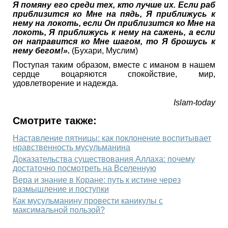
Я помяну его среди тех, кто лучше их. Если раб
приблизится ко Мне на пядь, Я приближусь к
нему на локоть, если Он приблизится ко Мне на
локоть, Я приближусь к нему на сажень, а если
он направится ко Мне шагом, то Я брошусь к
нему бегом!».
(Бухари, Муслим)
Поступая таким образом, вместе с иманом в нашем
сердце воцаряются спокойствие, мир,
удовлетворение и надежда.
Islam-today
Смотрите также:
Наставление пятницы: как поклонение воспитывает
нравственность мусульманина
Доказательства существования Аллаха: почему
достаточно посмотреть на Вселенную
Вера и знание в Коране: путь к истине через
размышление и поступки
Как мусульманину провести каникулы с
максимальной пользой?