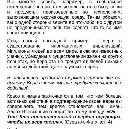
Вы можете верить, например, в глобальное
потепление, но при этом использовать в быту вещи
и предметы, произведенные по технологиям,
загрязняющим окружающую среду. Таким образом,
вы с одной стороны верите во что-либо, но с другой
не предпринимаете попыток сделать что-то во имя
своих принципов.
Или, самый наглядный пример, - вера в
существование инопланетных цивилизаций.
Миллионы людей во всем мире, включая известных
ученых, убеждены в существовании жизни на других
планетах, но вера эта не требует от людей никаких
активных действий. Даже научных споров.
В отношении арабского термина «иман» все по-
другому. Вера в этом смысле требует конкретных
действий.
Красота имана заключается в том, что чем больше
активных действий в подтверждение своей веры вы
совершаете, тем крепче становится ваш иман.
Аллах Всевышний говорит по этому поводу:
«Он —
Тот, Кто ниспослал покой в сердца верующих,
чтобы их вера крепла».
(Сура аль-Фатх, аят 4)