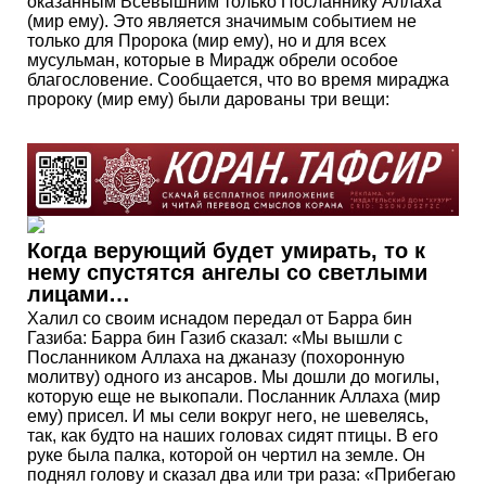
оказанным Всевышним только Посланнику Аллаха
(мир ему). Это является значимым событием не
только для Пророка (мир ему), но и для всех
мусульман, которые в Мирадж обрели особое
благословение. Сообщается, что во время мираджа
пророку (мир ему) были дарованы три вещи:
Когда верующий будет умирать, то к
нему спустятся ангелы со светлыми
лицами…
Халил со своим иснадом передал от Барра бин
Газиба: Барра бин Газиб сказал: «Мы вышли с
Посланником Аллаха на джаназу (похоронную
молитву) одного из ансаров. Мы дошли до могилы,
которую еще не выкопали. Посланник Аллаха (мир
ему) присел. И мы сели вокруг него, не шевелясь,
так, как будто на наших головах сидят птицы. В его
руке была палка, которой он чертил на земле. Он
поднял голову и сказал два или три раза: «Прибегаю