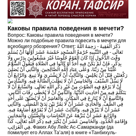
Каковы правила поведения в мечети?
Вопрос: Каковы правила поведения в мечети?
Можно ли подобные правила повесить в мечети для
всеобщего обозрения? Ответ: ذَكَرَ الْفَقِيهُ - رَحِمَهُ اللَّهُ
تَعَالَى - فِي التَّنْبِيهِ حُرْمَةُ الْمَسْجِدِ خَمْسَةَ عَشَرَ أَوَّلُهَا أَنْ يُسَلِّمَ
وَقْتَ الدُّخُولِ إذَا كَانَ الْقَوْمُ جُلُوسًا غَيْرَ مَشْغُولِينَ بِدَرْسٍ وَلَا
بِذِكْرٍ، فَإِنْ لَمْ يَكُنْ فِيهِ أَحَدٌ أَوْ كَانُوا فِي الصَّلَاةِ فَيَقُولُ السَّلَامُ
عَلَيْنَا مِنْ رَبِّنَا، وَعَلَى عِبَادِ اللَّهِ الصَّالِحِينَ. وَالثَّانِي أَنْ يُصَلِّيَ
رَكْعَتَيْنِ قَبْلَ أَنْ يَجْلِسَ. وَالثَّالِثُ أَنْ لَا يَشْتَرِيَ وَلَا يَبِيعَ. وَالرَّابِعُ أَنْ
لَا يَسُلَّ السَّيْفَ. وَالْخَامِسُ أَنْ لَا يَطْلُبَ الضَّالَّةَ فِيهِ. وَالسَّادِسُ
أَنْ لَا يَرْفَعَ فِيهِ الصَّوْتَ مِنْ غَيْرِ ذِكْرِ اللَّهِ تَعَالَى. وَالسَّابِعُ أَنْ لَا
يَتَكَلَّمَ فِيهِ مِنْ أَحَادِيثِ الدُّنْيَا. وَالثَّامِنُ أَنْ لَا يُخَطِّي رِقَابَ النَّاسِ.
وَالتَّاسِعُ أَنْ لَا يُنَازِعَ فِي الْمَكَانِ. وَالْعَاشِرُ أَنْ لَا يُضَيِّقَ عَلَى أَحَدٍ
فِي الصَّفِّ. وَالْحَادِيَ عَشَرَ أَنْ لَا يَمُرَّ بَيْنَ يَدَيْ الْمُصَلِّي. وَالثَّانِي
عَشَرَ أَنْ لَا يَبْزُقَ فِيهِ. وَالثَّالِثَ عَشَرَ أَنْ لَا يُفَرْقِعَ أَصَابِعَهُ فِيهِ.
وَالرَّابِعَ عَشَرَ أَنْ يُنَزِّهَهُ عَنْ النَّجَاسَاتِ وَالصِّبْيَانِ وَالْمَجَانِينِ
وَإِقَامَةِ الْحُدُودِ. وَالْخَامِسَ عَشَرَ أَنْ يُكْثِرَ فِيهِ ذِكْرَ اللَّهِ تَعَالَى، كَذَا
فِي الْغَرَائِبِ. Факих Абу Лейс Ас-Самарканди (да
помилует его Аллах Та’аля) в книге «Танбихуль-