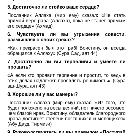
5. Достаточно ли стойко ваше сердце?
Посланник Аллаха (мир ему) сказал: «Не стать
прямой вере раба (Аллаха), пока не станет прямым
его сердце» (Ахмад)
6. Чувствуете ли вы угрызения совести,
размышляя о своих грехах?
«Как прекрасен был этот раб! Воистину, он всегда
обращался к Аллаху» (Сура Сад, аят 44)
7. Достаточно ли вы терпеливы и умеете ли
прощать?
«А если кто проявит терпение и простит, то ведь в
этих делах надлежит проявлять решимость» (Сура
аш-Шура, аят 43)
8. Хорошие ли у вас манеры?
Посланник Аллаха (мир ему) сказал: «Из того, что
будет положено на весы деяний, нет ничего весомее,
чем благой нрав. Воистину, обладатель благородного
нрава достигнет степени постящихся и молящихся»
(Абу Дауд, Тирмизи)
9. Руководствуетесь ли вы правилом «Поступай