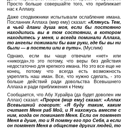
Просто больше совершайте того, что приближает
нас к Аллаху.
Даже сподвижники испытывали ослабление имана.
Посланник Аллаха (мир ему) сказал:
«Клянусь Тем,
в чьей длани душа моя, если бы постоянно
находились вы в том состоянии, в котором
находитесь у меня, и всегда поминали Аллаха,
то ангелы пожимали бы вам руки, где бы вы ни
были — в постели или в пути».
(Муслим)
Однако, если вы чаще отвечали «нет» или
«никогда»,то это потому, что веры без действия
недостаточно для крепкого имана. Но это все еще не
конец, потому что всегда есть возможность
укреплять наш иман. Все, что нужно сделать, - это
больше действий ради довольства Всевышнего
Аллаха и ради приближения к Нему.
Сообщается, что Абу Хурайра (да будет доволен им
Аллах) сказал:
«Пророк (мир ему) сказал: «Аллах
Всевышний говорит: «Я буду таким, каким
считает Меня раб Мой, и Я нахожусь вместе с
ним, когда он поминает Меня. Если он помянет
Меня в душе, то и Я помяну его про Себя, а если
он помянет Меня в обществе других людей, то