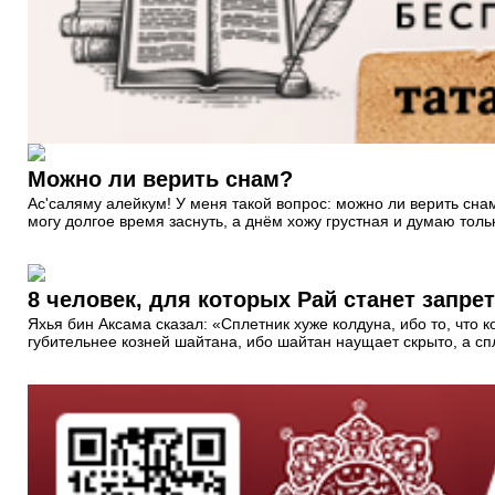
Можно ли верить снам?
Ас'саляму алейкум! У меня такой вопрос: можно ли верить сна
могу долгое время заснуть, а днём хожу грустная и думаю тольк
8 человек, для которых Рай станет запр
Яхья бин Аксама сказал: «Сплетник хуже колдуна, ибо то, что 
губительнее козней шайтана, ибо шайтан наущает скрыто, а с