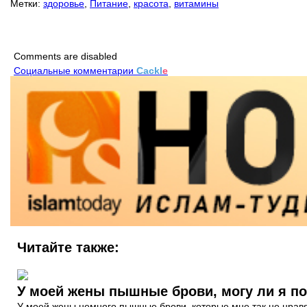
Метки:
здоровье
,
Питание
,
красота
,
витамины
Comments are disabled
Социальные комментарии
Cackl
e
Читайте также:
У моей жены пышные брови, могу ли я по
У моей жены немного пышные брови, которые мне так не нравят