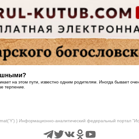
лушными?
икает на этом пути, известно одним родителям. Иногда бывает очен
ше терпение.
format('Y') } Информационно-аналитический федеральный портал "И