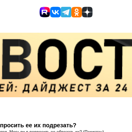
просить ее их подрезать?
ся. Могу ли я попросить ее обрезать их? (Пакистан)