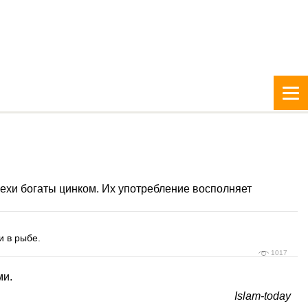
рехи богаты цинком. Их употребление восполняет
и в рыбе.
1017
ми.
Islam-today