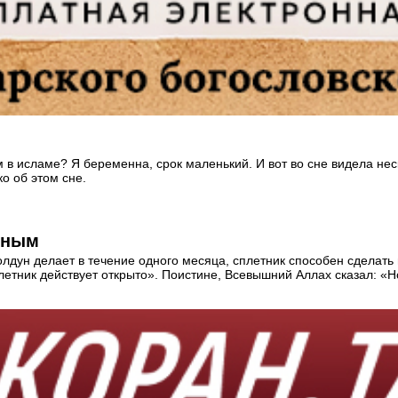
м в исламе? Я беременна, срок маленький. И вот во сне видела нес
о об этом сне.
етным
колдун делает в течение одного месяца, сплетник способен сделать
плетник действует открыто». Поистине, Всевышний Аллах сказал: «