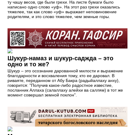
ту чашу весов, где были грехи. На листе бумаги было
написано одно слово «уф». На этот раз грехи оказались
тяжелее, так как слово «уф» выражает неповиновение
родителям, и это слово тяжелее, чем земные горы.
Шукур-намаз и шукур-саджда – это
одно и то же?
Шукур – это осознание дарованной милости и выражение
благодарности и восхваления тому, кто ее даровал. В
риваяте, переданном от Абу Бакра (радыйаллаху анху),
говорится: "Получив какое-либо радостное известие,
посланник Аллаха (салаллаху алейхи ва саллям) в тот же
момент совершал земной поклон".