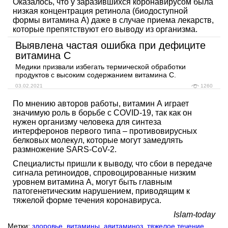
Оказалось, что у заразившихся коронавирусом была
низкая концентрация ретинола (биодоступной
формы витамина А) даже в случае приема лекарств,
которые препятствуют его выводу из организма.
Выявлена частая ошибка при дефиците
витамина C
Медики призвали избегать термической обработки
продуктов с высоким содержанием витамина C.
03.02.2021
1260
По мнению авторов работы, витамин А играет
значимую роль в борьбе с COVID-19, так как он
нужен организму человека для синтеза
интерферонов первого типа – противовирусных
белковых молекул, которые могут замедлять
размножение SARS-CoV-2.
Специалисты пришли к выводу, что сбои в передаче
сигнала ретиноидов, спровоцированные низким
уровнем витамина А, могут быть главным
патогенетическим нарушением, приводящим к
тяжелой форме течения коронавируса.
Islam-today
Метки:
здоровье
,
витамины
,
авитаминоз
,
тяжелое течение