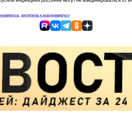
русной инфекцией россияне могут не вакцинироваться от и
онавируса
,
антитела к коронавирусу