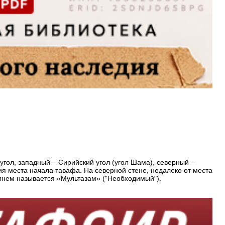
гол, западный – Сирийский угол (угол Шама), северный –
я места начала тавафа. На северной стене, недалеко от места
мнем называется «Мультазам» ("Необходимый").