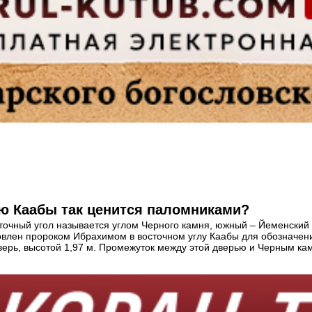
ью Каабы так ценится паломниками?
точный угол называется углом Черного камня, южный – Йеменский у
новлен пророком Ибрахимом в восточном углу Каабы для обозначени
верь, высотой 1,97 м. Промежуток между этой дверью и Черным ка