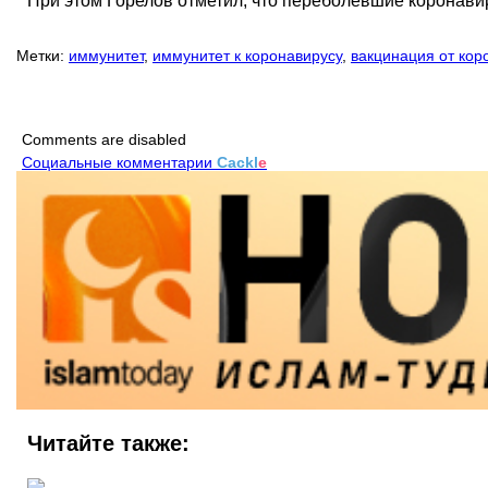
При этом Горелов отметил, что переболевшие коронави
Метки:
иммунитет
,
иммунитет к коронавирусу
,
вакцинация от кор
Comments are disabled
Социальные комментарии
Cackl
e
Читайте также: