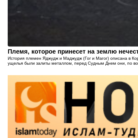
Племя, которое принесет на землю нечест
История племен Яджудж и Маджудж (Гог и Магог) описана в Кор
ущелья были залиты металлом, перед Судным Днем они, по вол