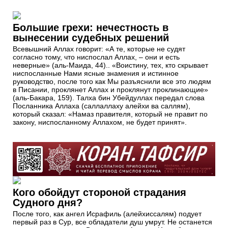
Большие грехи: нечестность в
вынесении судебных решений
Всевышний Аллах говорит: «А те, которые не судят
согласно тому, что ниспослал Аллах, – они и есть
неверные» (аль-Маида, 44).. «Воистину, тех, кто скрывает
ниспосланные Нами ясные знамения и истинное
руководство, после того как Мы разъяснили все это людям
в Писании, проклянет Аллах и проклянут проклинающие»
(аль-Бакара, 159). Талха бин Убейдуллах передал слова
Посланника Аллаха (саллаллаху алейхи ва саллям),
который сказал: «Намаз правителя, который не правит по
закону, ниспосланному Аллахом, не будет принят».
Кого обойдут стороной страдания
Судного дня?
После того, как ангел Исрафиль (алейхиссалям) подует
первый раз в Сур, все обладатели душ умрут. Не останется