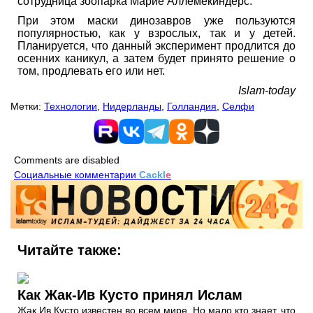
сотрудница зоопарка Марие Аллемекиндерс.
При этом маски динозавров уже пользуются
популярностью, как у взрослых, так и у детей.
Планируется, что данный эксперимент продлится до
осенних каникул, а затем будет принято решение о
том, продлевать его или нет.
Islam-today
Метки:
Технологии
,
Нидерланды
,
Голландия
,
Селфи
Comments are disabled
Социальные комментарии
Cackl
e
Читайте также:
Как Жак-Ив Кусто принял Ислам
Жак Ив Кусто известен во всем мире. Но мало кто знает, что