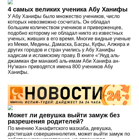
4 самых великих ученика Абу Ханифы
У Абу Ханифы было множество учеников, число
которых невозможно сосчитать. Он обладал
большим количеством учеников и приверженцев,
подобно которому не обладал никто из известных
ученых, живших в его время. Многие видные ученые
из Мекки, Медины, Дамаска, Басры, Куфы, Алжира и
других городов и стран учились у Абу Ханифы
хадисам и исламскому праву. В книге «‘Укуд аль-
джамман фи манакиб аль-имам Аби Ханифа ан-
Ну‘ман» приводятся имена 800 учеников Абу
Ханифы.
Может ли девушка выйти замуж без
разрешения родителей?
По мнению Ханафитского мазхаба, девушка,
достигшая совершеннолетия, может выйти замуж по