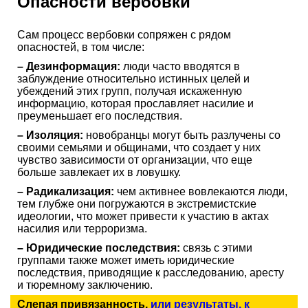
Опасности вербовки
Сам процесс вербовки сопряжен с рядом
опасностей, в том числе:
– Дезинформация:
люди часто вводятся в
заблуждение относительно истинных целей и
убеждений этих групп, получая искаженную
информацию, которая прославляет насилие и
преуменьшает его последствия.
– Изоляция:
новобранцы могут быть разлучены со
своими семьями и общинами, что создает у них
чувство зависимости от организации, что еще
больше завлекает их в ловушку.
– Радикализация:
чем активнее вовлекаются люди,
тем глубже они погружаются в экстремистские
идеологии, что может привести к участию в актах
насилия или терроризма.
– Юридические последствия:
связь с этими
группами также может иметь юридические
последствия, приводящие к расследованию, аресту
и тюремному заключению.
Слепая привязанность,
или результаты, к