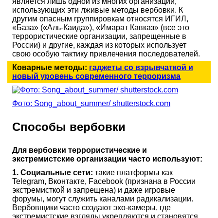
является лишь одной из многих организаций,
использующих эти лживые методы вербовки. К
другим опасным группировкам относятся ИГИЛ,
«База» («Аль-Каида»), «Имарат Кавказ» (все это
террористические организации, запрещенные в
России) и другие, каждая из которых использует
свою особую тактику привлечения последователей.
Коварные методы:
гаджеты со взрывчаткой и
новый уровень современного терроризма
Фото: Song_about_summer/ shutterstock.com
Способы вербовки
Для вербовки террористические и
экстремистские организации часто используют:
1. Социальные сети:
такие платформы как
Telegram, Вконтакте, Facebook (признана в России
экстремисткой и запрещена) и даже игровые
форумы, могут служить каналами радикализации.
Вербовщики часто создают эхо-камеры, где
экстремистские взгляды укрепляются и становятся