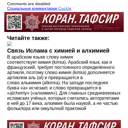
Comments are disabled
Социальные комментарии
Cackl
e
Читайте также:
Связь Ислама с химией и алхимией
В арабском языке слову химия
соответствует кимия (kimia). Арабский язык, как и
французский, требует постоянного определённого
артикля, поэтому слово кимия (kimia) дополняется
артиклем аль (al) и превращается в
слово алькимия (alkimia). На западе последняя
буква «а» исчезает, и слово превращается в
«alchemy» («алхимия»). Для главных средневековых
исламских учёных, которые считались авторитетами
в ней до 17 века, алхимия была наукой, а не частью
фольклора или оккультной практикой