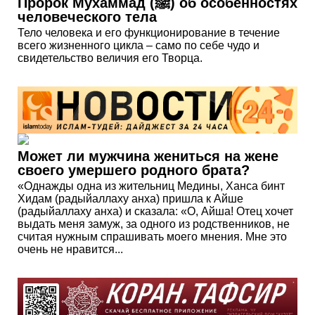
Пророк Мухаммад (ﷺ) об особенностях
человеческого тела
Тело человека и его функционирование в течение
всего жизненного цикла – само по себе чудо и
свидетельство величия его Творца.
Может ли мужчина жениться на жене
своего умершего родного брата?
«Однажды одна из жительниц Медины, Ханса бинт
Хидам (радыйаллаху анха) пришла к Айше
(радыйаллаху анха) и сказала: «О, Айша! Отец хочет
выдать меня замуж, за одного из родственников, не
считая нужным спрашивать моего мнения. Мне это
очень не нравится...