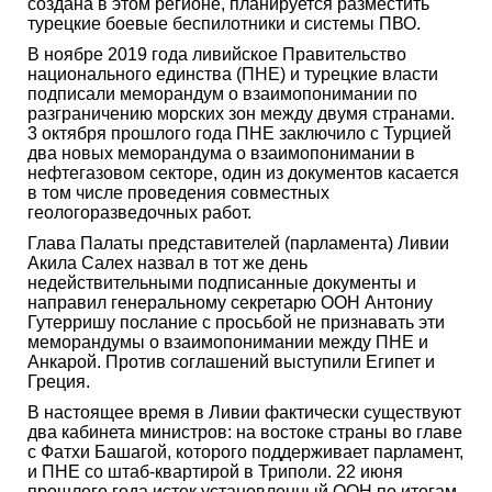
создана в этом регионе, планируется разместить
турецкие боевые беспилотники и системы ПВО.
В ноябре 2019 года ливийское Правительство
национального единства (ПНЕ) и турецкие власти
подписали меморандум о взаимопонимании по
разграничению морских зон между двумя странами.
3 октября прошлого года ПНЕ заключило с Турцией
два новых меморандума о взаимопонимании в
нефтегазовом секторе, один из документов касается
в том числе проведения совместных
геологоразведочных работ.
Глава Палаты представителей (парламента) Ливии
Акила Салех назвал в тот же день
недействительными подписанные документы и
направил генеральному секретарю ООН Антониу
Гутерришу послание с просьбой не признавать эти
меморандумы о взаимопонимании между ПНЕ и
Анкарой. Против соглашений выступили Египет и
Греция.
В настоящее время в Ливии фактически существуют
два кабинета министров: на востоке страны во главе
с Фатхи Башагой, которого поддерживает парламент,
и ПНЕ со штаб-квартирой в Триполи. 22 июня
прошлого года истек установленный ООН по итогам