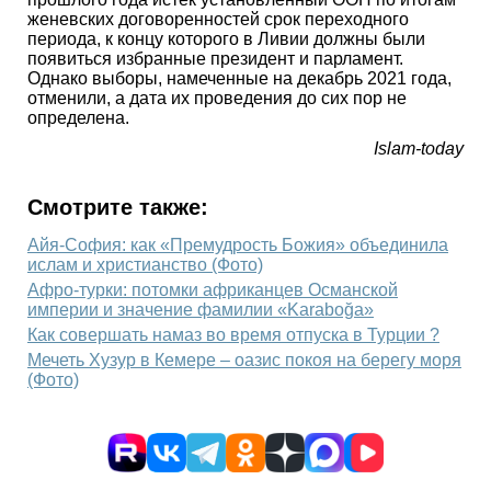
женевских договоренностей срок переходного
периода, к концу которого в Ливии должны были
появиться избранные президент и парламент.
Однако выборы, намеченные на декабрь 2021 года,
отменили, а дата их проведения до сих пор не
определена.
Islam-today
Смотрите также:
Айя-София: как «Премудрость Божия» объединила
ислам и христианство (Фото)
Афро-турки: потомки африканцев Османской
империи и значение фамилии «Karaboğa»
Как совершать намаз во время отпуска в Турции ?
Мечеть Хузур в Кемере – оазис покоя на берегу моря
(Фото)