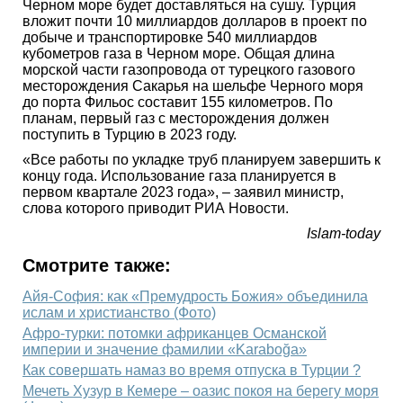
Черном море будет доставляться на сушу. Турция
вложит почти 10 миллиардов долларов в проект по
добыче и транспортировке 540 миллиардов
кубометров газа в Черном море. Общая длина
морской части газопровода от турецкого газового
месторождения Сакарья на шельфе Черного моря
до порта Фильос составит 155 километров. По
планам, первый газ с месторождения должен
поступить в Турцию в 2023 году.
«Все работы по укладке труб планируем завершить к
концу года. Использование газа планируется в
первом квартале 2023 года», – заявил министр,
слова которого приводит РИА Новости.
Islam-today
Смотрите также:
Айя-София: как «Премудрость Божия» объединила
ислам и христианство (Фото)
Афро-турки: потомки африканцев Османской
империи и значение фамилии «Karaboğa»
Как совершать намаз во время отпуска в Турции ?
Мечеть Хузур в Кемере – оазис покоя на берегу моря