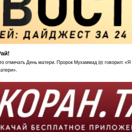
Рай!
хаммад ﷺ говорил: «Я не знаю более великого деяния, приближающего к
атери».