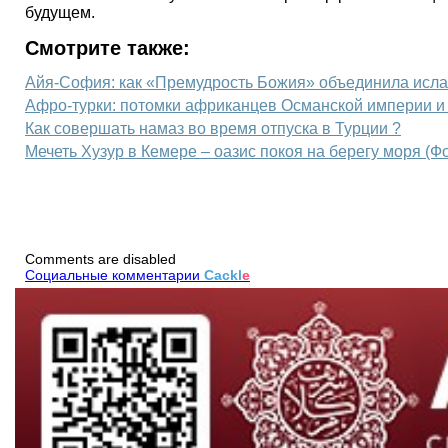
будущем.
Смотрите также:
Айя-София: как «Премудрость Божия» объединила ислам
Афро-турки: потомки африканцев Османской империи и
Как совершать намаз во время отпуска в Турции ?
Мечеть Хузур в Кемере – оазис покоя на берегу моря (Ф
Comments are disabled
Социальные комментарии
Cackl
e