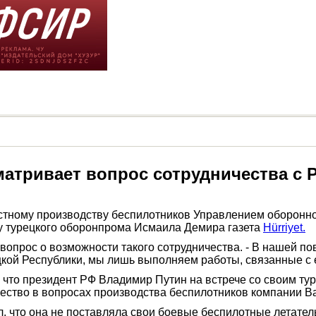
атривает вопрос сотрудничества с 
естному производству беспилотников Управлением оборонн
ву турецкого оборонпрома Исмаила Демира газета
Hürriyet.
 на вопрос о возможности такого сотрудничества. - В нашей п
кой Республики, мы лишь выполняем работы, связанные с е
 что президент РФ Владимир Путин на встрече со своим т
ество в вопросах производства беспилотников компании Ba
 что она не поставляла свои боевые беспилотные летатель