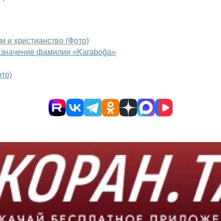
 и христианство (Фото)
 значение фамилии «Karaboğa»
ото)