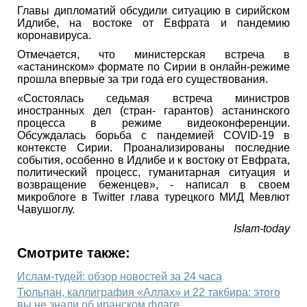
Главы дипломатий обсудили ситуацию в сирийском
Идлибе, на востоке от Евфрата и пандемию
коронавируса.
Отмечается, что министерская встреча в
«астанинском» формате по Сирии в онлайн-режиме
прошла впервые за три года его существования.
«Состоялась седьмая встреча министров
иностранных дел (стран- гарантов) астанинского
процесса в режиме видеоконференции.
Обсуждалась борьба с пандемией COVID-19 в
контексте Сирии. Проанализированы последние
события, особенно в Идлибе и к востоку от Евфрата,
политический процесс, гуманитарная ситуация и
возвращение беженцев», - написал в своем
микроблоге в Twitter глава турецкого МИД Мевлют
Чавушоглу.
Islam-today
Смотрите также:
Ислам-тудей: обзор новостей за 24 часа
Тюльпан, каллиграфия «Аллах» и 22 такбира: этого
вы не знали об иранском флаге