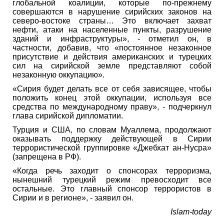
глобальной коалиции, которые по-прежнему
совершаются в нарушение сирийских законов на
северо-востоке страны… Это включает захват
нефти, атаки на населенные пункты, разрушение
зданий и инфраструктуры», - отметил он, в
частности, добавив, что «постоянное незаконное
присутствие и действия американских и турецких
сил на сирийской земле представляют собой
незаконную оккупацию».
«Сирия будет делать все от себя зависящее, чтобы
положить конец этой оккупации, используя все
средства по международному праву», - подчеркнул
глава сирийской дипломатии.
Турция и США, по словам Муаллема, продолжают
оказывать поддержку действующей в Сирии
террористической группировке «Джебхат ан-Нусра»
(запрещена в РФ).
«Когда речь заходит о спонсорах терроризма,
нынешний турецкий режим превосходит все
остальные. Это главный спонсор террористов в
Сирии и в регионе», - заявил он.
Islam-today