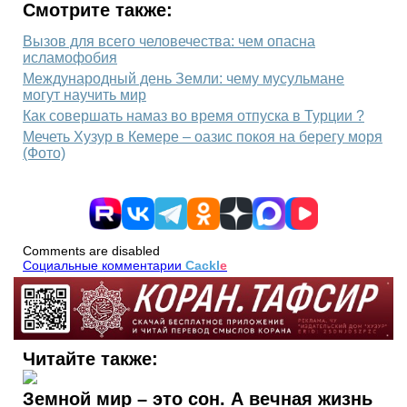
Смотрите также:
Вызов для всего человечества: чем опасна
исламофобия
Международный день Земли: чему мусульмане
могут научить мир
Как совершать намаз во время отпуска в Турции ?
Мечеть Хузур в Кемере – оазис покоя на берегу моря
(Фото)
Comments are disabled
Социальные комментарии
Cackl
e
Читайте также:
Земной мир – это сон. А вечная жизнь