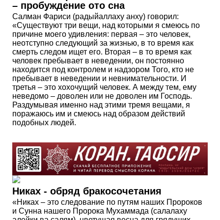
– пробуждение ото сна
Салман Фариси (радыйаллаху анху) говорил:
«Существуют три вещи, над которыми я смеюсь по
причине моего удивления: первая – это человек,
неотступно следующий за жизнью, в то время как
смерть следом ищет его. Вторая – в то время как
человек пребывает в неведении, он постоянно
находится под контролем и надзором Того, кто не
пребывает в неведении и невнимательности. И
третья – это хохочущий человек. А между тем, ему
неведомо – доволен или не доволен им Господь.
Раздумывая именно над этими тремя вещами, я
поражаюсь им и смеюсь над образом действий
подобных людей.
Никах - обряд бракосочетания
«Никах – это следование по путям наших Пророков
и Сунна нашего Пророка Мухаммада (салалаху
алейки ва салям), цветущая весна для грядущих