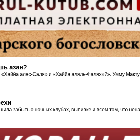
шь азан?
 «Хаййа аляс-Саля» и «Хаййа аляль-Фалях»?». Умму Мактум 
рехи
ешила забыть о ночных клубах, выпивке и всем том, что не