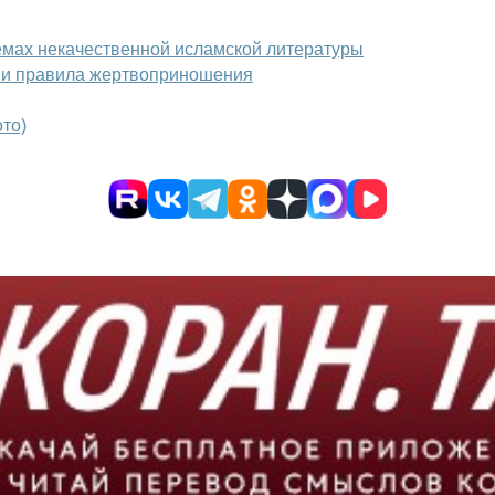
емах некачественной исламской литературы
а и правила жертвоприношения
ото)