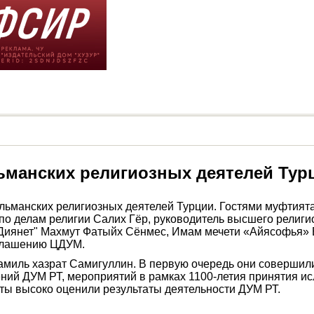
ьманских религиозных деятелей Тур
льманских религиозных деятелей Турции. Гостями муфтият
по делам религии Салих Гёр, руководитель высшего религи
 "Диянет" Махмут Фатыйх Сёнмес, Имам мечети «Айясофья»
иглашению ЦДУМ.
амиль хазрат Самигуллин. В первую очередь они совершили
ий ДУМ РТ, мероприятий в рамках 1100-летия принятия ис
ты высоко оценили результаты деятельности ДУМ РТ.