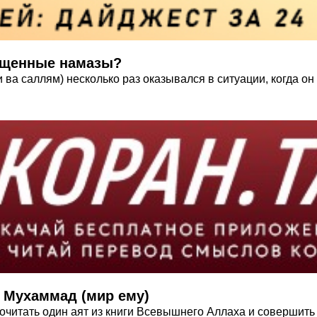
ка Мухаммада (ﷺ) пропущенные намазы?
 ва саллям) несколько раз оказывался в ситуации, когда он
 Мухаммад (мир ему)
читать один аят из книги Всевышнего Аллаха и совершить 