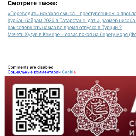
Смотрите также:
«Переводить, искажая смысл – преступление»: о пробл
Курбан-байрам 2026 в Татарстане: даты, размер нисаб
Как совершать намаз во время отпуска в Турции ?
Мечеть Хузур в Кемере – оазис покоя на берегу моря (Ф
Comments are disabled
Социальные комментарии
Cackl
e