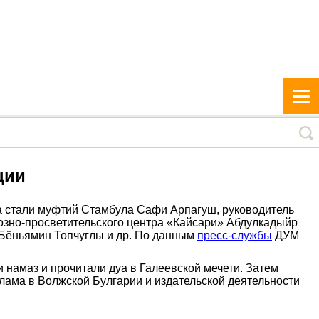
ции
а стали муфтий Стамбула Сафи Арпагуш, руководитель
озно-просветительского центра «Кайсари» Абдулкадыйр
 Бёньямин Топчуглы и др. По данным
пресс-службы
ДУМ
 намаз и прочитали дуа в Галеевской мечети. Затем
лама в Волжской Булгарии и издательской деятельности