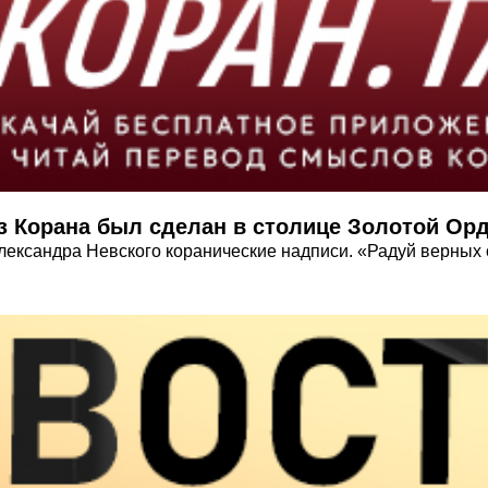
з Корана был сделан в столице Золотой Ор
Александра Невского коранические надписи. «Радуй верных