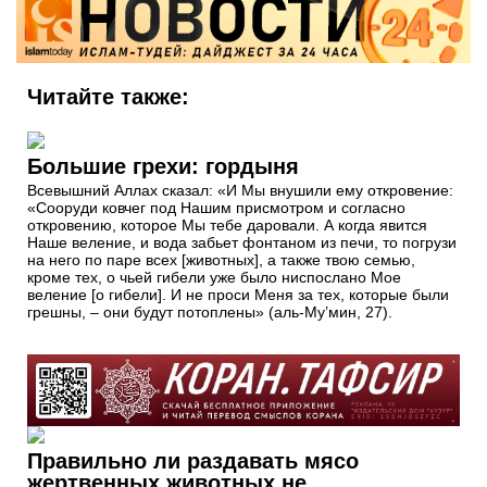
Читайте также:
Большие грехи: гордыня
Всевышний Аллах сказал: «И Мы внушили ему откровение:
«Сооруди ковчег под Нашим присмотром и согласно
откровению, которое Мы тебе даровали. А когда явится
Наше веление, и вода забьет фонтаном из печи, то погрузи
на него по паре всех [животных], а также твою семью,
кроме тех, о чьей гибели уже было ниспослано Мое
веление [о гибели]. И не проси Меня за тех, которые были
грешны, – они будут потоплены» (аль-Му’мин, 27).
Правильно ли раздавать мясо
жертвенных животных не