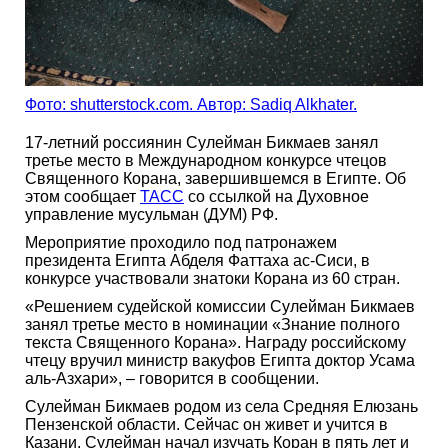
Фото: shutterstock.com. Автор: Sadiq Alkhater.
17-летний россиянин Сулейман Бикмаев занял
третье место в Международном конкурсе чтецов
Священного Корана, завершившемся в Египте. Об
этом сообщает
ТАСС
со ссылкой на Духовное
управление мусульман (ДУМ) РФ.
Мероприятие проходило под патронажем
президента Египта Абделя Фаттаха ас-Сиси, в
конкурсе участвовали знатоки Корана из 60 стран.
«Решением судейской комиссии Сулейман Бикмаев
занял третье место в номинации «Знание полного
текста Священного Корана». Награду российскому
чтецу вручил министр вакуфов Египта доктор Усама
аль-Азхари», – говорится в сообщении.
Сулейман Бикмаев родом из села Средняя Елюзань
Пензенской области. Сейчас он живет и учится в
Казани. Сулейман начал изучать Коран в пять лет и