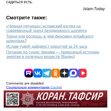
садиться есть.
Islam-Today
Смотрите также:
«Черная пятница»: исламский взгляд на
современный тренд безудержного шопинга
Тренд или роскошь: в чём феномен дубайского
шоколада?
Ислам-тудей: дайджест новостей за 24 часа
Питание по сунне: финики — природный источник
энергии и полезных веществ (Видео)
Comments are disabled
Социальные комментарии
Cackl
e