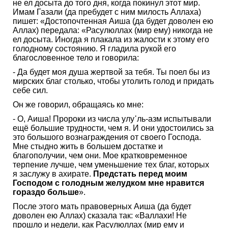
не ел досыта до того дня, когда покинул этот мир.
Имам Газали (да пребудет с ним милость Аллаха)
пишет: «Достопочтенная Аиша (да будет доволен ею
Аллах) передала: «Расулюллах (мир ему) никогда не
ел досыта. Иногда я плакала из жалости к этому его
голодному состоянию. Я гладила рукой его
благословенное тело и говорила:
- Да будет моя душа жертвой за тебя. Ты поел бы из
мирских благ столько, чтобы утолить голод и придать
себе сил.
Он же говорил, обращаясь ко мне:
- О, Аиша! Пророки из числа улу᾿ль-азм испытывали
ещё большие трудности, чем я. И они удостоились за
это большого вознаграждения от своего Господа.
Мне стыдно жить в большем достатке и
благополучии, чем они. Мое кратковременное
терпение лучше, чем уменьшение тех благ, которых
я заслужу в ахирате.
Предстать перед моим
Господом с голодным желудком мне нравится
гораздо больше
».
После этого мать правоверных Аиша (да будет
доволен ею Аллах) сказала так: «Валлахи! Не
прошло и недели, как Расулюллах (мир ему и