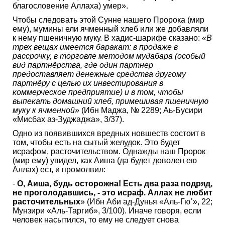
благословение Аллаха) умер».
Чтобы следовать этой Сунне нашего Пророка (мир
ему), мумины ели ячменный хлеб или же добавляли
к нему пшеничную муку. В хадис-шарифе сказано:
«В
трех вещах имеется баракат: в продаже в
рассрочку, в торговле методом мудабара (особый
вид партнёрства, где один партнер
предоставляет денежные средства другому
партнёру с целью их инвестирования в
коммерческое предприятие) и в том, чтобы
выпекать домашний хлеб, примешивая пшеничную
муку к ячменной»
(Ибн Маджа, № 2289; Аь-Бусири
«Мисбах аз-Зуджаджа», 3/37).
Одно из появившихся вредных новшеств состоит в
том, чтобы есть на сытый желудок. Это будет
исрафом, расточительством. Однажды наш Пророк
(мир ему) увидел, как Аиша (да будет доволен ею
Аллах) ест, и промолвил:
-
О, Аиша, будь осторожна! Есть два раза подряд,
не проголодавшись, - это исраф. Аллах не любит
расточительных
» (Ибн Аби ад-Дунья «Аль-Гю᾿», 22;
Мунзири «Аль-Таргиб», 3/100). Иначе говоря, если
человек насытился, то ему не следует снова