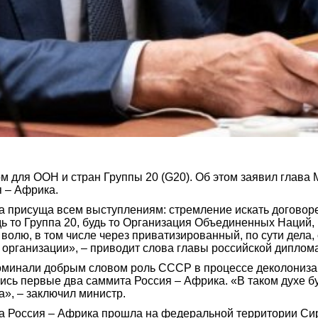
м для ООН и стран Группы 20 (G20). Об этом заявил глава
 – Африка.
ла присуща всем выступлениям: стремление искать договор
удь то Группа 20, будь то Организация Объединенных Наций,
 волю, в том числе через приватизированный, по сути дела
у организации», – приводит слова главы российской дипло
оминали добрым словом роль СССР в процессе деколонизац
лись первые два саммита Россия – Африка. «В таком духе б
», – заключил министр.
Россия – Африка прошла на федеральной территории Сириу