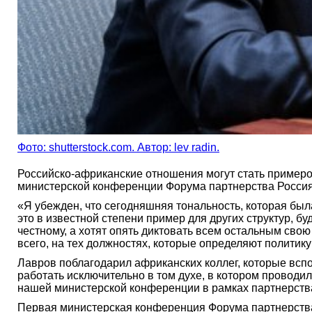
Фото: shutterstock.com. Автор: lev radin.
Российско-африканские отношения могут стать примеро
министерской конференции Форума партнерства Россия
«Я убежден, что сегодняшняя тональность, которая бы
это в известной степени пример для других структур, б
честному, а хотят опять диктовать всем остальным свою
всего, на тех должностях, которые определяют политик
Лавров поблагодарил африканских коллег, которые всп
работать исключительно в том духе, в котором проводи
нашей министерской конференции в рамках партнерства
Первая министерская конференция Форума партнерства 