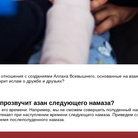
е отношения с созданиями Аллаха Всевышнего, основанные на вза
орит ислам о дружбе и друзьях?
 прозвучит азан следующего намаза?
е его времени. Например, мы не сможем совершить полуденный на
истекает при наступлении времени следующего намаза. Приведем с
ремя послеполуденного намаза.