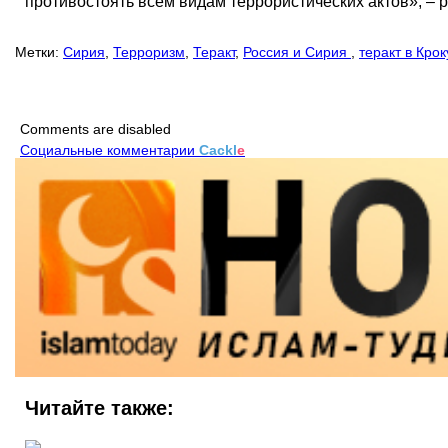
противостоять всем видам террористических актов», – 
Метки:
Сирия
,
Терроризм
,
Теракт
,
Россия и Сирия
,
теракт в Крок
Comments are disabled
Социальные комментарии
Cackl
e
Читайте также: