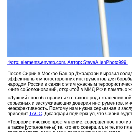
Фото: elements.envato.com. Автор: SteveAllenPhoto999.
Посол Сирии в Москве Башар Джаафари выразил солидар
эффективных многосторонних инструментов для борьбы 
народом России в связи с этим ужасным террористическ
книге соболезнований, открытой в МИД РФ в память о ж
«Лучший способ справиться с такого рода коллективной
серьезных и заслуживающих доверия инструментов, мн
неэффективность. Поэтому нам нужна серьезная и засл
приводит
ТАСС
. Джаафари подчеркнул, что Сирия будет
«Террористическое преступление, совершенное против Р
а также [установлены] те, кто его совершил, и те, кто