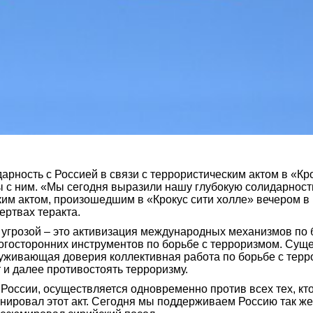
ность с Россией в связи с террористическим актом в «Кро
с ним. «Мы сегодня выразили нашу глубокую солидарность 
им актом, произошедшим в «Крокус сити холле» вечером в п
ертвах теракта.
 угрозой – это активизация международных механизмов по 
огосторонних инструментов по борьбе с терроризмом. Су
уживающая доверия коллективная работа по борьбе с терро
 и далее противостоять терроризму.
оссии, осуществляется одновременно против всех тех, кто
 планировал этот акт. Сегодня мы поддерживаем Россию так ж