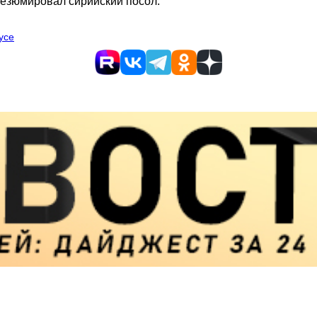
резюмировал сирийский посол.
усе